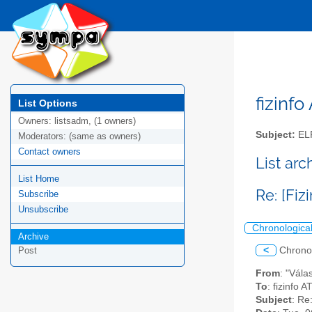
fizinfo
List Options
Owners:
listsadm, (1 owners)
Subject:
EL
Moderators:
(same as owners)
Contact owners
List arc
List Home
Re: [Fi
Subscribe
Unsubscribe
Chronologica
Archive
<
Chrono
Post
From
: "Vála
To
: fizinfo AT
Subject
: Re