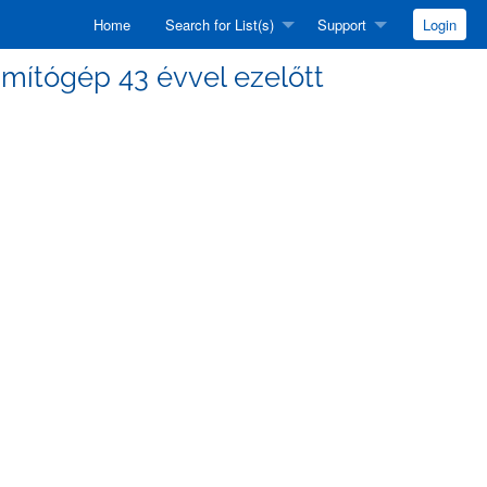
Home
Search for List(s)
Support
Login
zámítógép 43 évvel ezelőtt