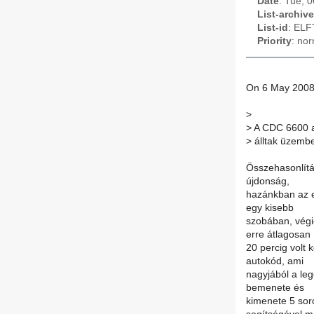
Date
: Tue, 
List-archive
List-id
: ELF
Priority
: no
On 6 May 2008 a
>
>
A CDC 6600 az
>
álltak üzemb
Összehasonlítá
újdonság,
hazánkban az el
egy kisebb
szobában, végig
erre átlagosan
20 percig volt 
autokód, ami
nagyjából a leg
bemenete és
kimenete 5 sor