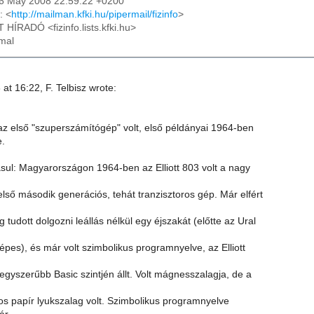
06 May 2008 22:59:22 +0200
: <
http://mailman.kfki.hu/pipermail/fizinfo
>
T HÍRADÓ <fizinfo.lists.kfki.hu>
rmal
t 16:22, F. Telbisz wrote:
 első "szuperszámítógép" volt, első példányai 1964-ben
e.
sul: Magyarországon 1964-ben az Elliott 803 volt a nagy
ső második generációs, tehát tranzisztoros gép. Már elfért
 tudott dolgozni leállás nélkül egy éjszakát (előtte az Ural
képes), és már volt szimbolikus programnyelve, az Elliott
egyszerűbb Basic szintjén állt. Volt mágnesszalagja, de a
os papír lyukszalag volt. Szimbolikus programnyelve