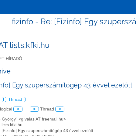
fizinfo - Re: [Fizinfo] Egy szupers
 AT lists.kfki.hu
FT HÍRADÓ
hive
zinfo] Egy szuperszámítógép 43 évvel ezelőtt
l
Thread
logical
>
<
Thread
>
s György" <g.valas AT freemail.hu>
 lists.kfki.hu
: [Fizinfo] Egy szuperszámítógép 43 évvel ezelőtt