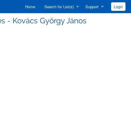
Home
Search for List(s)
Support
Login
édés - Kovács György János