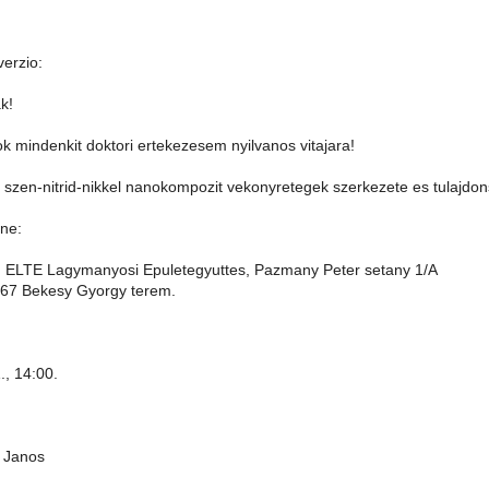
erzio:
k!
ok mindenkit doktori ertekezesem nyilvanos vitajara!
s szen-nitrid-nikkel nanokompozit vekonyretegek szerkezete es tulajdon
ine:
 ELTE Lagymanyosi Epuletegyuttes, Pazmany Peter setany 1/A
.67 Bekesy Gyorgy terem.
., 14:00.
 Janos