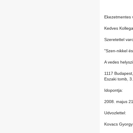
Ekezetmentes v
Kedves Kollega
Szeretettel var
"Szen-nikkel é
A vedes helysz
1117 Budapest,
Eszaki tomb, 3
Idopontja:
2008. majus 21
Udvozlettel:
Kovacs Gyorgy