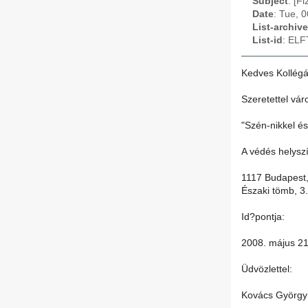
Subject
: [F
Date
: Tue, 
List-archive
List-id
: ELF
Kedves Kollégá
Szeretettel vár
"Szén-nikkel é
A védés helysz
1117 Budapest,
Északi tömb, 3
Id?pontja:
2008. május 21
Üdvözlettel:
Kovács György