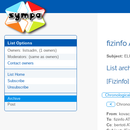
fizinfo
List Options
Owners:
listsadm, (1 owners)
Subject:
EL
Moderators:
(same as owners)
Contact owners
List arc
List Home
[Fizinf
Subscribe
Unsubscribe
Chronologica
Archive
<
Chrono
Post
From
: kovac
To
: fizinfo AT
Cc
: bertoti