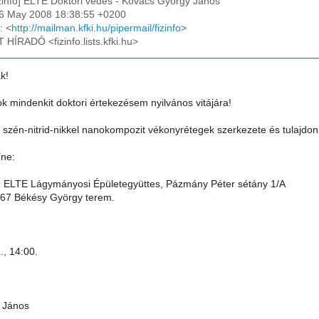
izinfo] ELTE Doktori védés - Kovács György János
06 May 2008 18:38:55 +0200
: <
http://mailman.kfki.hu/pipermail/fizinfo
>
T HÍRADÓ <fizinfo.lists.kfki.hu>
k!
ok mindenkit doktori értekezésem nyilvános vitájára!
s szén-nitrid-nikkel nanokompozit vékonyrétegek szerkezete és tulajdon
íne:
 ELTE Lágymányosi Épületegyüttes, Pázmány Péter sétány 1/A
.67 Békésy György terem.
., 14:00.
 János