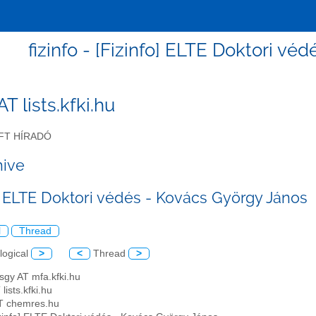
fizinfo - [Fizinfo] ELTE Doktori v
 AT lists.kfki.hu
FT HÍRADÓ
hive
o] ELTE Doktori védés - Kovács György János
l
Thread
logical
>
<
Thread
>
sgy AT mfa.kfki.hu
 lists.kfki.hu
 AT chemres.hu