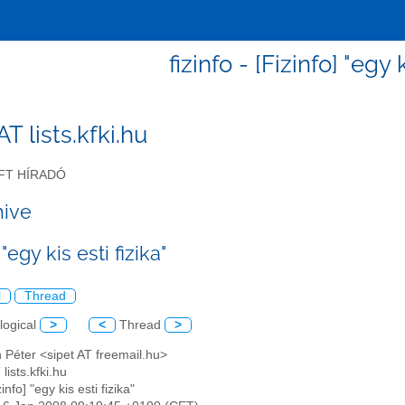
fizinfo - [Fizinfo] "egy k
 AT lists.kfki.hu
FT HÍRADÓ
hive
 "egy kis esti fizika"
l
Thread
logical
>
<
Thread
>
 Péter <sipet AT freemail.hu>
 lists.kfki.hu
zinfo] "egy kis esti fizika"