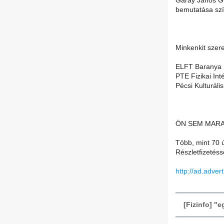
Garay János G
bemutatása szín
Minkenkit szere
ELFT Baranya m
PTE Fizikai Int
Pécsi Kulturáli
ÖN SEM MARA
Több, mint 70 
Részletfizetés
http://ad.adver
[Fizinfo] "eg