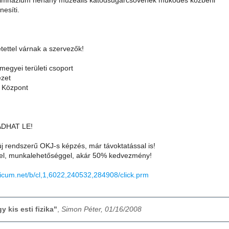
imnázium néhány muzeális katódsugárcsövének működés közbeni
esíti.
tettel várnak a szervezők!
egyei területi csoport
ézet
s Központ
DHAT LE!
új rendszerű OKJ-s képzés, már távoktatással is!
sel, munkalehetőséggel, akár 50% kedvezmény!
ticum.net/b/cl,1,6022,240532,284908/click.prm
y kis esti fizika"
,
Simon Péter, 01/16/2008