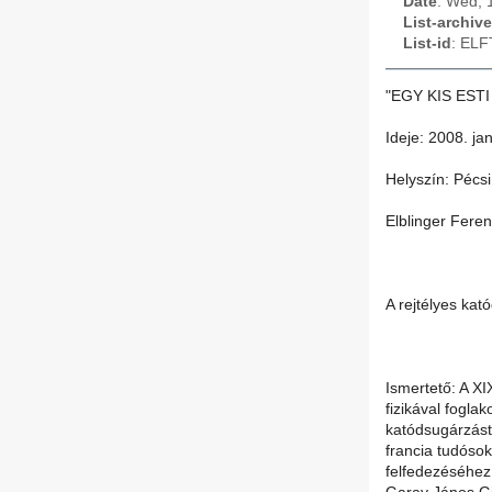
Date
: Wed, 
List-archive
List-id
: ELF
"EGY KIS ESTI 
Ideje: 2008. ja
Helyszín: Pécsi
Elblinger Fere
A rejtélyes ka
Ismertető: A XI
fizikával foglak
katódsugárzást.
francia tudóso
felfedezéséhez,