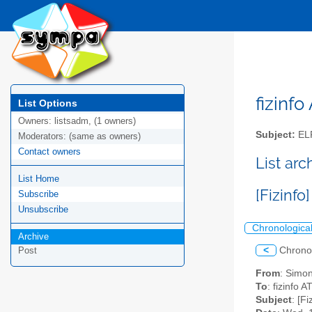
fizinfo
List Options
Owners:
listsadm, (1 owners)
Subject:
EL
Moderators:
(same as owners)
Contact owners
List arc
List Home
[Fizinfo]
Subscribe
Unsubscribe
Chronologica
Archive
<
Chrono
Post
From
: Simon
To
: fizinfo AT
Subject
: [Fi