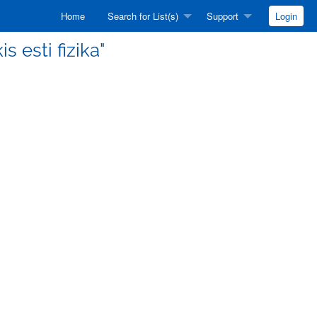
Home
Search for List(s)
Support
Login
is esti fizika"