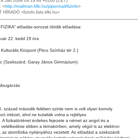
16 Jan 2008 09:19:45 +0100 (CET)
: <
http://mailman.kfki.hu/pipermail/fizinfo
>
T HÍRADÓ <fizinfo.lists.kfki.hu>
FIZIKA" előadás-sorozat ötödik előadása:
nuár 22. kedd 19 óra
 Kulturális Központ (Pécs Színház tér 2.)
nc (Szekszárd, Garay János Gimnázium):
tódsugárzás
X. század második felében szinte nem is volt olyan komoly
ozó intézet, ahol ne kutatták volna a rejtélyes
 A fizikatörténet érdekes fejezete a német az angol és a
k vetélkedése ebben a témakörben, amely végül is az elektron
 az atomfizika nyitányához vezetett. Az előadást a szekszárdi