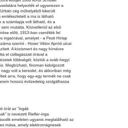
óóra elődjét 1888 körül Schuller
javaslatára helyezték el ugyanezen a
 Urbán cég műhelyéből kikerült
 emlékeztetett a ma is látható
 a számlapja volt látható, és a
sem mutatta. Közvetlenül az első
örése előtt, 1913-ban cserélték fel
ós ingaórával, amelyet - a Pesti Hírlap
záma szerint - Hoser Viktor Apród utcai
ített. A közismert és nagy hírnévre
átta el csillagászati órával a
ézetek többségét, köztük a sváb-hegyi
t is. Megbízható, finoman kidolgozott
 nagy volt a kereslet, és akkoriban még
tek arra, hogy egy-egy termék ne csak
anem hosszú évtizedekig szolgálhassa
i órát az "ingák
nak" is nevezett Riefler-inga
ásodik emeleten ugyanis megtalálható az
etes mása, amely elektromágnesek