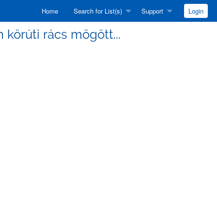
Home
Search for List(s)
Support
Login
m körúti rács mögött...