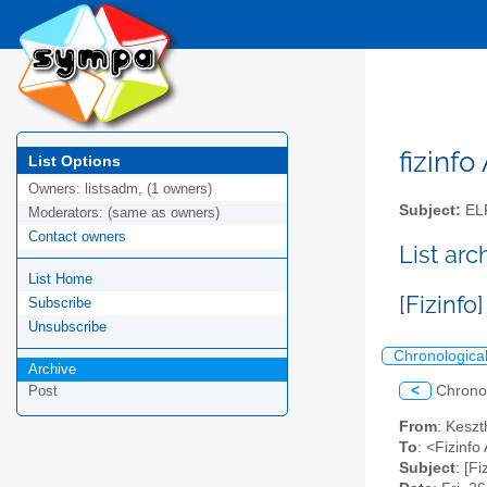
fizinfo
List Options
Owners:
listsadm, (1 owners)
Subject:
EL
Moderators:
(same as owners)
Contact owners
List arc
List Home
[Fizinfo
Subscribe
Unsubscribe
Chronologica
Archive
<
Chrono
Post
From
: Keszt
To
: <Fizinfo 
Subject
: [F