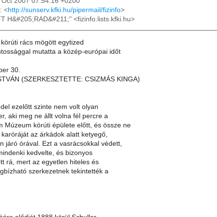
26 Oct 2007 07:54:16 +0200
: <
http://sunserv.kfki.hu/pipermail/fizinfo
>
FT H&#205;RAD&#211;" <fizinfo.lists.kfki.hu>
örúti rács mögött egytized
ossággal mutatta a közép-európai időt
ber 30.
STVÁN (SZERKESZTETTE: CSIZMÁS KINGA)
el ezelőtt szinte nem volt olyan
, aki meg ne állt volna fél percre a
 Múzeum körúti épülete előtt, és össze ne
a karóráját az árkádok alatt ketyegő,
 járó órával. Ezt a vasrácsokkal védett,
mindenki kedvelte, és bizonyos
ett rá, mert az egyetlen hiteles és
gbízható szerkezetnek tekintették a