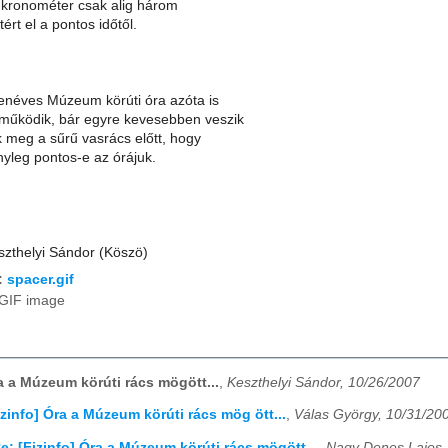
k kronométer csak alig három
ért el a pontos időtől.
venéves Múzeum körúti óra azóta is
működik, bár egyre kevesebben veszik
k meg a sűrű vasrács előtt, hogy
yleg pontos-e az órájuk.
szthelyi Sándor (Köszö)
:
spacer.gif
GIF image
ra a Múzeum körúti rács mögött...
,
Keszthelyi Sándor, 10/26/2007
izinfo] Óra a Múzeum körúti rács mög ött...
,
Válas György, 10/31/20
e: [Fizinfo] Óra a Múzeum körúti rács mögött...
,
Nagy Denes Lajos,