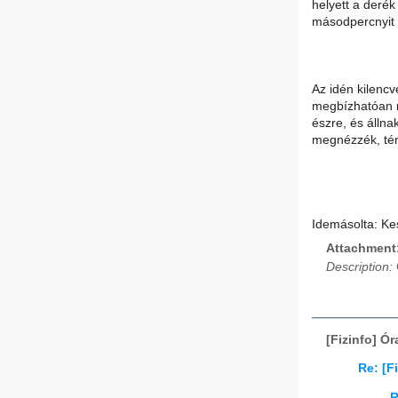
helyett a deré
másodpercnyit t
Az idén kilenc
megbízhatóan 
észre, és állna
megnézzék, tén
Idemásolta: Ke
Attachment
Description:
[Fizinfo] Ó
Re: [F
R