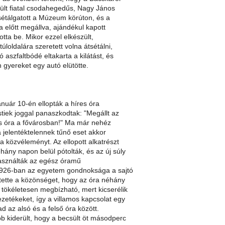
ült fiatal csodahegedűs, Nagy János
sétálgatott a Múzeum körúton, és a
 előtt megállva, ajándékul kapott
totta be. Mikor ezzel elkészült,
túloldalára szeretett volna átsétálni,
ó aszfaltbódé eltakarta a kilátást, és
 gyereket egy autó elütötte.
nuár 10-én ellopták a híres óra
stiek joggal panaszkodtak: "Megállt az
s óra a fővárosban!" Ma már nehéz
a jelentéktelennek tűnő eset akkor
 a közvéleményt. Az ellopott alkatrészt
ány napon belül pótolták, és az új súly
használták az egész óramű
. 1926-ban az egyetem gondnoksága a sajtó
ztette a közönséget, hogy az óra néhány
 tökéletesen megbízható, mert kicserélik
ezetékeket, így a villamos kapcsolat egy
 az alsó és a felső óra között.
b kiderült, hogy a becsült öt másodperc