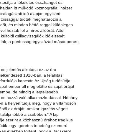
ztosítja a tökéletes összhangot és
hajdan itt működő kozmográfiai intézet
 csillagászati idő alapján egytized
tossággal tudták meghatározni a
időt, és minden hétfő reggel különleges
el húzták fel a híres állóórát. Attól
külföldi csillagvizsgálók időjelzését
udták, a pontosság egyszázad másodpercre
és jelentős alkotása ez az óra
elkendezett 1928-ban, a felállítás
ordulója kapcsán Az Ujság tudósítója. -
at ember áll meg előtte és saját óráját
zembe, de mindig a legteljesebb
és hozzá való alkalmazkodással. Néhány
n a helyen tudja meg, hogy a villamoson
éből az óráját, amikor igazítás végett
találja többé a zsebében." A lap
ője szerint a közhasznú órához tragikus
ődik: egy ígéretes tehetség szomorú
0-as években történt, hogy a Bácskáról