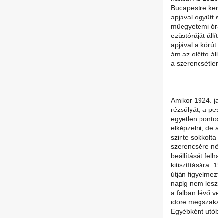
Budapestre ker
apjával együtt 
műegyetemi óra
ezüstóráját állí
apjával a körút 
ám az előtte áll
a szerencsétlen
Amikor 1924. ja
rézsúlyát, a pe
egyetlen ponto
elképzelni, de 
szinte sokkolta
szerencsére néh
beállítását fel
kitisztítására
útján figyelme
napig nem lesz
a falban lévő v
időre megszakad
Egyébként utób