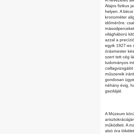
A nevezetes áll
Alajos fizikus 
helyen. A bécsi
kronométer alig
időmérőre: csak
másodperceket 
világháború kit
azzal a precízi
egyik 1927-es s
órásmester kész
szert tett cég l
tudományos int
csillagvizsgáló
műszereik iránt
gondosan ügyel
néhány évig, h
gazdáját.
A Múzeum körút
arisztokráciájá
működteti. A m
alsó óra tökél