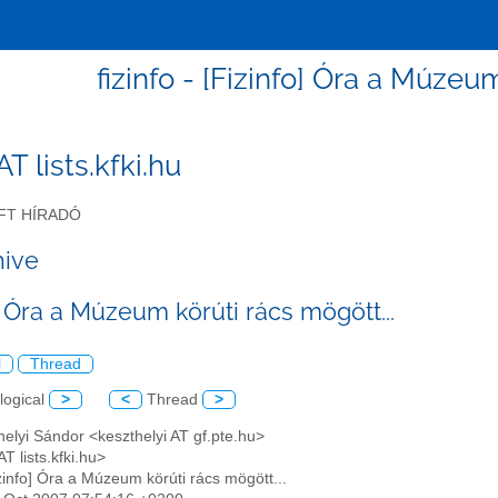
fizinfo - [Fizinfo] Óra a Múzeu
 AT lists.kfki.hu
FT HÍRADÓ
hive
] Óra a Múzeum körúti rács mögött...
l
Thread
logical
>
<
Thread
>
helyi Sándor <keszthelyi AT gf.pte.hu>
AT lists.kfki.hu>
izinfo] Óra a Múzeum körúti rács mögött...