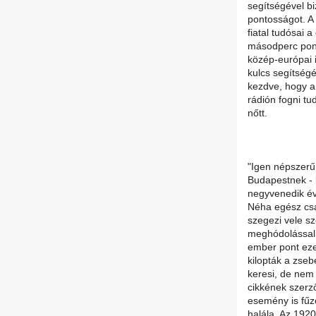
segítségével bi
pontosságot. A 
fiatal tudósai a
másodperc pon
közép-európai 
kulcs segítségév
kezdve, hogy a 
rádión fogni t
nőtt.
"Igen népszerű 
Budapestnek - l
negyvenedik évf
Néha egész csap
szegezi vele s
meghódolással 
ember pont eze
kilopták a zseb
keresi, de nem 
cikkének szerz
esemény is fűz
halála. Az 192