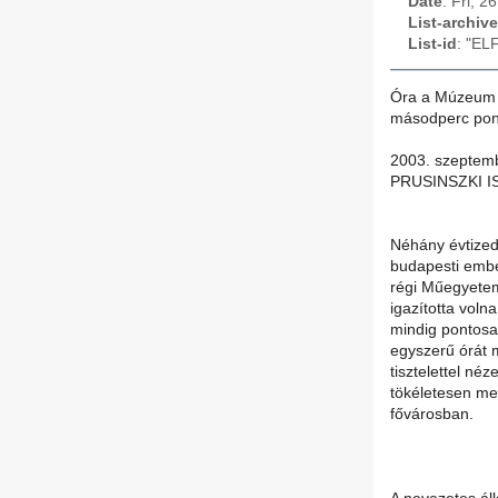
Date
: Fri, 
List-archive
List-id
: "EL
Óra a Múzeum k
másodperc pont
2003. szeptem
PRUSINSZKI I
Néhány évtizedd
budapesti ember
régi Műegyetem
igazította voln
mindig pontosan
egyszerű órát 
tisztelettel néz
tökéletesen me
fővárosban.