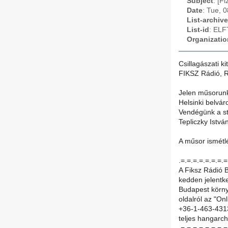
Subject
: [F
Date
: Tue, 
List-archive
List-id
: ELF
Organizatio
Csillagászati ki
FIKSZ Rádió, R
Jelen műsorunk 
Helsinki belvár
Vendégünk a st
Tepliczky István
A műsor ismétl
.=.=.=.=.=.=.=.=
A Fiksz Rádió 
kedden jelentk
Budapest körny
oldalról az "On
+36-1-463-4313
teljes hangarc