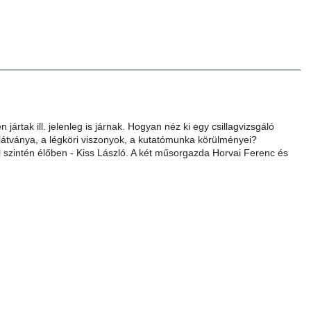
ártak ill. jelenleg is járnak. Hogyan néz ki egy csillagvizsgáló
 látványa, a légköri viszonyok, a kutatómunka körülményei?
 szintén élőben - Kiss László. A két műsorgazda Horvai Ferenc és