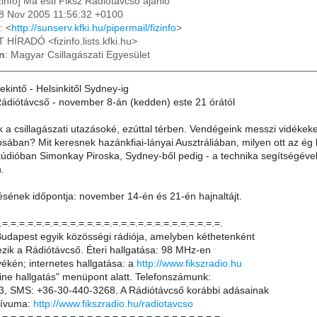
izinfo] Ma esti Fiksz Radiotavcso ajanlo
08 Nov 2005 11:56:32 +0100
: <
http://sunserv.kfki.hu/pipermail/fizinfo
>
T HÍRADÓ <fizinfo.lists.kfki.hu>
n
: Magyar Csillagászati Egyesület
tekintő - Helsinkitől Sydney-ig
ádiótávcső - november 8-án (kedden) este 21 órától
a csillagászati utazásoké, ezúttal térben. Vendégeink messzi vidékeken j
osában? Mit keresnek hazánkfiai-lányai Ausztráliában, milyen ott az ég
údióban Simonkay Piroska, Sydney-ből pedig - a technika segítségével
.
ésének időpontja: november 14-én és 21-én hajnaltájt.
.=.=.=.=.=.=.=.=.=.=.=.=.=.=.=.=.=.=.=.=.=.=.=.=.=.=.
Budapest egyik közösségi rádiója, amelyben kéthetenként
ezik a Rádiótávcső. Éteri hallgatása: 98 MHz-en
ékén; internetes hallgatása: a
http://www.fikszradio.hu
line hallgatás" menüpont alatt. Telefonszámunk:
, SMS: +36-30-440-3268. A Rádiótávcső korábbi adásainak
hívuma:
http://www.fikszradio.hu/radiotavcso