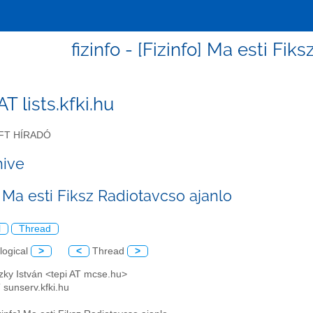
fizinfo - [Fizinfo] Ma esti Fik
 AT lists.kfki.hu
FT HÍRADÓ
hive
] Ma esti Fiksz Radiotavcso ajanlo
l
Thread
logical
>
<
Thread
>
czky István <tepi AT mcse.hu>
AT sunserv.kfki.hu