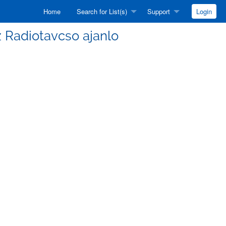
Home
Search for List(s)
Support
Login
sz Radiotavcso ajanlo