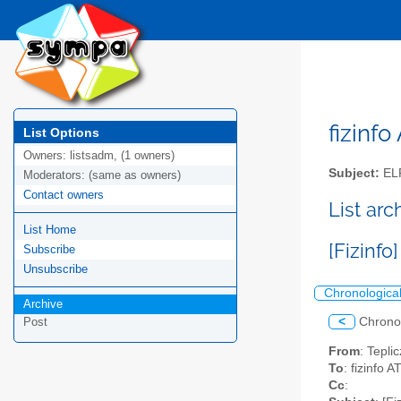
fizinfo
List Options
Owners:
listsadm, (1 owners)
Subject:
EL
Moderators:
(same as owners)
Contact owners
List arc
List Home
[Fizinfo
Subscribe
Unsubscribe
Chronologica
Archive
<
Chrono
Post
From
: Tepli
To
: fizinfo 
Cc
: