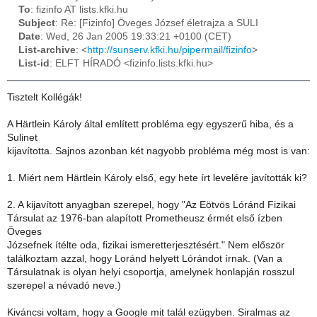
To
: fizinfo AT lists.kfki.hu
Subject
: Re: [Fizinfo] Öveges József életrajza a SULI
Date
: Wed, 26 Jan 2005 19:33:21 +0100 (CET)
List-archive
: <
http://sunserv.kfki.hu/pipermail/fizinfo
>
List-id
: ELFT HÍRADÓ <fizinfo.lists.kfki.hu>
Tisztelt Kollégák!
A Härtlein Károly által említett probléma egy egyszerű hiba, és a
Sulinet
kijavította. Sajnos azonban két nagyobb probléma még most is van:
1. Miért nem Härtlein Károly első, egy hete írt levelére javították ki?
2. A kijavított anyagban szerepel, hogy "Az Eötvös Lóránd Fizikai
Társulat az 1976-ban alapított Prometheusz érmét első ízben
Öveges
Józsefnek ítélte oda, fizikai ismeretterjesztésért." Nem először
találkoztam azzal, hogy Loránd helyett Lórándot írnak. (Van a
Társulatnak is olyan helyi csoportja, amelynek honlapján rosszul
szerepel a névadó neve.)
Kiváncsi voltam, hogy a Google mit talál ezügyben. Siralmas az