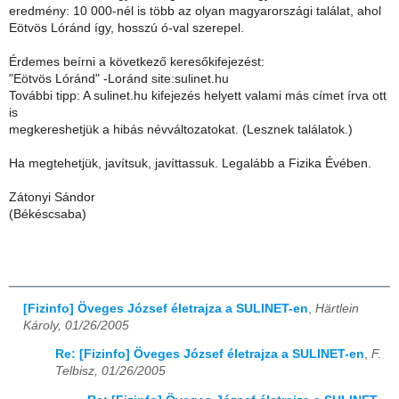
eredmény: 10 000-nél is több az olyan magyarországi találat, ahol
Eötvös Lóránd így, hosszú ó-val szerepel.
Érdemes beírni a következő keresőkifejezést:
"Eötvös Lóránd" -Loránd site:sulinet.hu
További tipp: A sulinet.hu kifejezés helyett valami más címet írva ott
is
megkereshetjük a hibás névváltozatokat. (Lesznek találatok.)
Ha megtehetjük, javítsuk, javíttassuk. Legalább a Fizika Évében.
Zátonyi Sándor
(Békéscsaba)
[Fizinfo] Öveges József életrajza a SULINET-en
,
Härtlein
Károly, 01/26/2005
Re: [Fizinfo] Öveges József életrajza a SULINET-en
,
F.
Telbisz, 01/26/2005