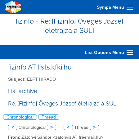
Sympa Menu
fizinfo - Re: [Fizinfo] Öveges József
életrajza a SULI
List Options Menu
fizinfo AT lists.kfki.hu
Subject:
ELFT HÍRADÓ
List archive
Re: [Fizinfo] Öveges József életrajza a SULI
Chronological
Thread
<
Chronological
>
<
Thread
>
From
: Zátonyi Sándor <zatonyis AT freemail.hu>