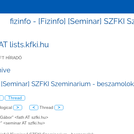
fizinfo - [Fizinfo] [Seminar] SZFK
 AT lists.kfki.hu
FT HÍRADÓ
hive
o] [Seminar] SZFKI Szeminarium - beszamolok
l
Thread
logical
>
<
Thread
>
 Gábor" <fath AT szfki.hu>
r" <seminar AT szfki.hu>