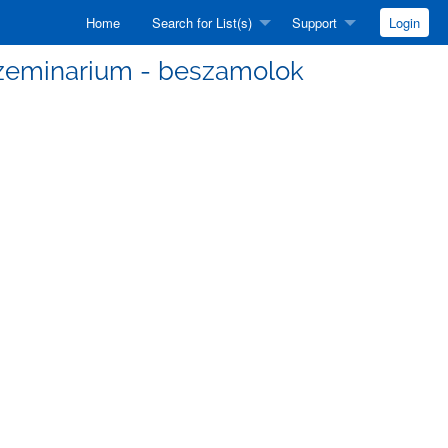
Home
Search for List(s)
Support
Login
I Szeminarium - beszamolok