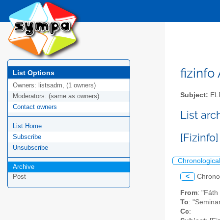
fizinfo
List Options
Owners:
listsadm, (1 owners)
Subject:
EL
Moderators:
(same as owners)
Contact owners
List arc
List Home
[Fizinf
Subscribe
Unsubscribe
Chronologica
Archive
<
Chrono
Post
From
: "Fáth
To
: "Semina
Cc
: