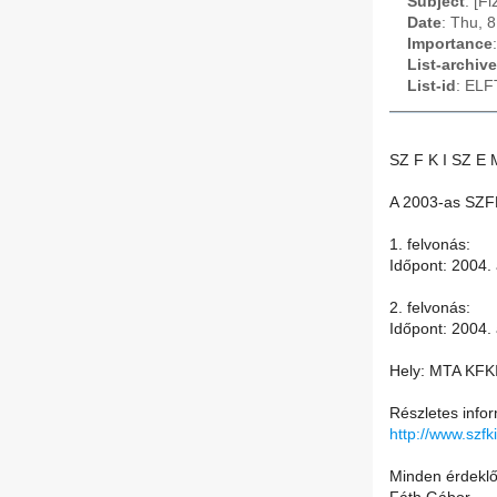
Subject
: [F
Date
: Thu, 
Importance
List-archive
List-id
: ELF
SZ F K I SZ E 
A 2003-as SZFK
1. felvonás:
Időpont: 2004. 
2. felvonás:
Időpont: 2004. 
Hely: MTA KFKI 
Részletes infor
http://www.szfk
Minden érdeklő