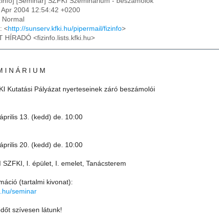
izinfo] [Seminar] SZFKI Szeminarium - beszamolok
8 Apr 2004 12:54:42 +0200
: Normal
: <
http://sunserv.kfki.hu/pipermail/fizinfo
>
T HÍRADÓ <fizinfo.lists.kfki.hu>
M I N Á R I U M
I Kutatási Pályázat nyerteseinek záró beszámolói
április 13. (kedd) de. 10:00
április 20. (kedd) de. 10:00
SZFKI, I. épület, I. emelet, Tanácsterem
máció (tartalmi kivonat):
i.hu/seminar
dőt szívesen látunk!