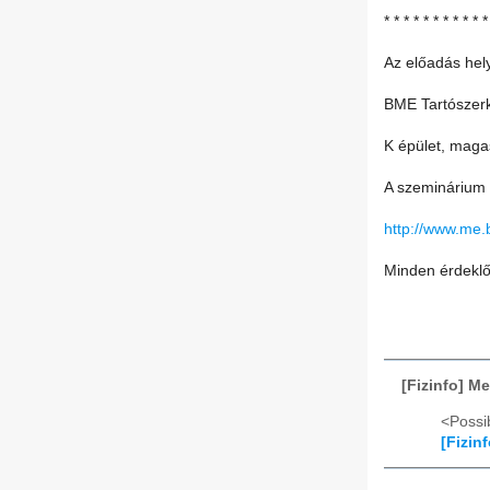
* * * * * * * * * * *
Az előadás hel
BME Tartószer
K épület, magas
A szeminárium 
http://www.me.
Minden érdeklő
[Fizinfo] M
<Possib
[Fizin