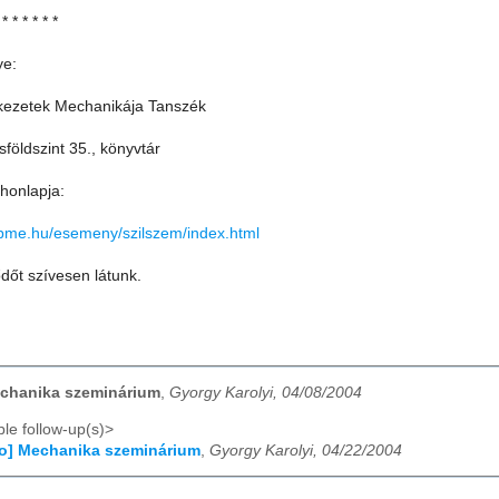
 * * * * * *
ye:
kezetek Mechanikája Tanszék
földszint 35., könyvtár
honlapja:
bme.hu/esemeny/szilszem/index.html
dőt szívesen látunk.
echanika szeminárium
,
Gyorgy Karolyi, 04/08/2004
le follow-up(s)>
fo] Mechanika szeminárium
,
Gyorgy Karolyi, 04/22/2004