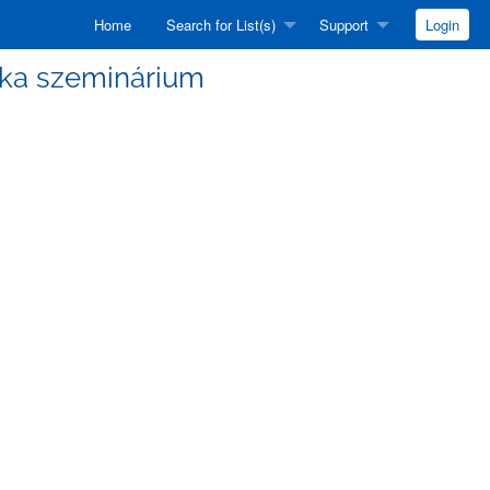
Home
Search for List(s)
Support
Login
nika szeminárium