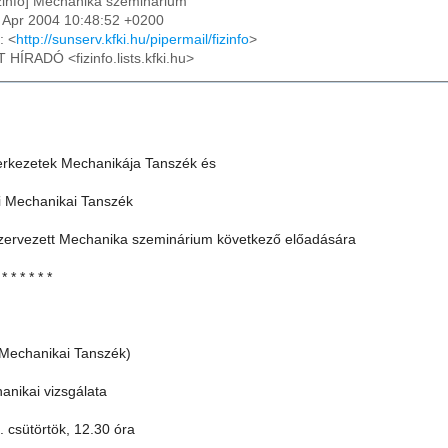
izinfo] Mechanika szeminárium
8 Apr 2004 10:48:52 +0200
: <
http://sunserv.kfki.hu/pipermail/fizinfo
>
T HÍRADÓ <fizinfo.lists.kfki.hu>
erkezetek Mechanikája Tanszék és
 Mechanikai Tanszék
szervezett Mechanika szeminárium következő előadására
 * * * * * *
Mechanikai Tanszék)
anikai vizsgálata
5. csütörtök, 12.30 óra