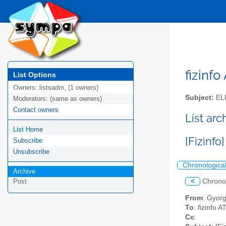
fizinfo
List Options
Owners:
listsadm, (1 owners)
Subject:
EL
Moderators:
(same as owners)
Contact owners
List arc
List Home
[Fizinf
Subscribe
Unsubscribe
Chronologica
Archive
<
Chrono
Post
From
: Gyorg
To
: fizinfo 
Cc
: