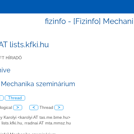
fizinfo - [Fizinfo] Mecha
 AT lists.kfki.hu
FT HÍRADÓ
hive
o] Mechanika szeminárium
l
Thread
logical
>
<
Thread
>
y Karolyi <karolyi AT tas.me.bme.hu>
AT lists.kfki.hu, rradnai AT mta.mmsz.hu