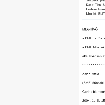
Subject
: [F
Date
: Thu, 
List-archive
List-id
: ELF
MEGHÍVÓ
a BME Tartósz
a BME Műszaki
által közösen 
* * * * * * * * * * *
Zsidai Attila
(BME Műszaki 
Gerinc biomech
2004. április 1