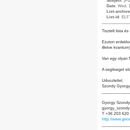
Subject
: [F
Date
: Wed, 
List-archive
List-id
: ELF
Tisztelt lista é
Ezuton erdeklod
illetve kvantum
Van egy olyan 
A segitseget el
Udvozlettel,
Szondy Gyorgy
____________
Gyorgy Szondy
gyorgy_szondy
T +36 203 620
http://www.geo
____________