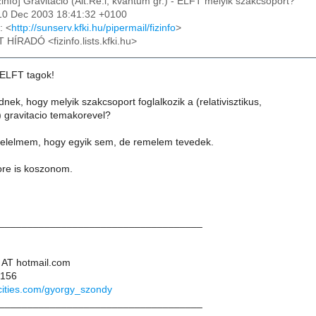
izinfo] Gravitacio (Alt.Re.l, kvantum gr.) - ELFT melyik szakcsoport?
10 Dec 2003 18:41:32 +0100
: <
http://sunserv.kfki.hu/pipermail/fizinfo
>
T HÍRADÓ <fizinfo.lists.kfki.hu>
s ELFT tagok!
nek, hogy melyik szakcsoport foglalkozik a (relativisztikus,
) gravitacio temakorevel?
felelmem, hogy egyik sem, de remelem tevedek.
ore is koszonom.
____________________________________
 AT hotmail.com
 156
cities.com/gyorgy_szondy
____________________________________