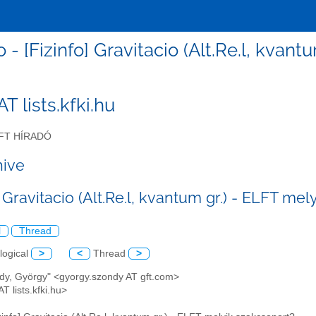
fo - [Fizinfo] Gravitacio (Alt.Re.l, kva
 AT lists.kfki.hu
FT HÍRADÓ
hive
] Gravitacio (Alt.Re.l, kvantum gr.) - ELFT me
l
Thread
logical
>
<
Thread
>
ndy, György" <gyorgy.szondy AT gft.com>
AT lists.kfki.hu>