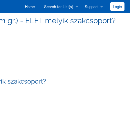
Home
Search for List(s)
Support
Login
ntum gr.) - ELFT melyik szakcsoport?
lyik szakcsoport?