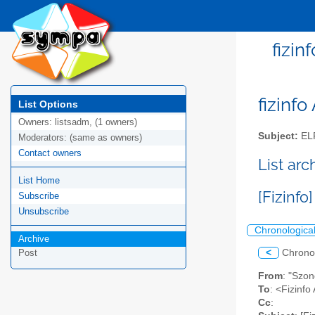
fizin
fizinfo
List Options
Owners:
listsadm, (1 owners)
Subject:
EL
Moderators:
(same as owners)
Contact owners
List arc
List Home
[Fizinfo
Subscribe
Unsubscribe
Chronologica
Archive
<
Chrono
Post
From
: "Szo
To
: <Fizinfo 
Cc
: