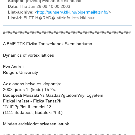
Subject
: [Fizinfo] Eva Andrei eloadasa
Date
: Thu Jun 26 09:40:00 2003
List-archive
: <
http://sunserv.kfki.hu/pipermail/fizinfo/
>
List-id
: ELFT H�RAD� <fizinfo.lists.kfki.hu>
#####################################################
A BME TTK Fizika Tanszekenek Szeminariuma
Dynamics of vortex lattices
Eva Andrei
Rutgers University
Az eloadas helye es idopontja:
2003. julius 1. (kedd) 15 ?ra
Budapesti Muszaki ?s Gazdas?gtudom?nyi Egyetem
Fizikai Int?zet - Fizika Tansz?k
"F/III" ?p?let II. emelet 13.
(1111 Budapest, Budafoki ?t 8.)
Minden erdeklodot szivesen latunk