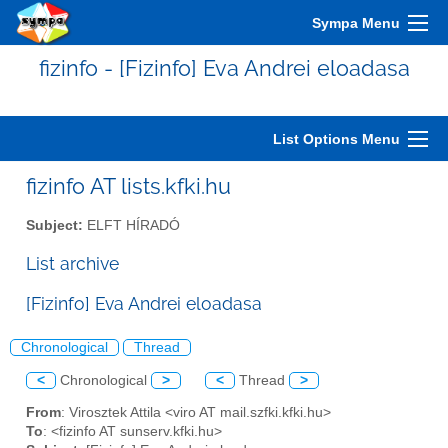
Sympa Menu
fizinfo - [Fizinfo] Eva Andrei eloadasa
List Options Menu
fizinfo AT lists.kfki.hu
Subject:
ELFT HÍRADÓ
List archive
[Fizinfo] Eva Andrei eloadasa
Chronological
Thread
<
Chronological
>
<
Thread
>
From
: Virosztek Attila <viro AT mail.szfki.kfki.hu>
To
: <fizinfo AT sunserv.kfki.hu>