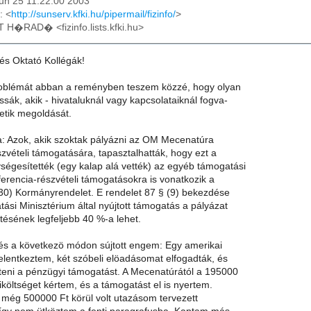
un 25 11:22:00 2003
: <
http://sunserv.kfki.hu/pipermail/fizinfo/
>
T H�RAD� <fizinfo.lists.kfki.hu>
és Oktató Kollégák!
roblémát abban a reményben teszem közzé, hogy olyan
assák, akik - hivataluknál vagy kapcsolataiknál fogva-
tik megoldását.
: Azok, akik szoktak pályázni az OM Mecenatúra
zvételi támogatására, tapasztalhatták, hogy ezt a
ségesítették (egy kalap alá vették) az egyéb támogatási
nferencia-részvételi támogatásokra is vonatkozik a
 30) Kormányrendelet. E rendelet 87 § (9) bekezdése
tási Minisztérium által nyújtott támogatás a pályázat
etésének legfeljebb 40 %-a lehet.
és a következö módon sújtott engem: Egy amerikai
elentkeztem, két szóbeli elöadásomat elfogadták, és
teni a pénzügyi támogatást. A Mecenatúrától a 195000
tiköltséget kértem, és a támogatást el is nyertem.
még 500000 Ft körül volt utazásom tervezett