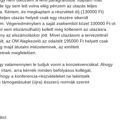
 így nem ütköztem a fenti paragrafusba. Kaptam más
de így sem lett volna elég pénzem az utazás teljes
ra. Kértem, és megkaptam a részvételi díj (130000 Ft)
teljes utazás helyett csak egy részére sikerült
om. Végeredményben a saját zsebemböl közel 100000 Ft-ot
ol sem elszámolható) kellett még költenem az utazásra.
ny az elszámoláskor jött: Mivel utazásom a tervezettnél
lt, az OM Alapkezelö az odaítélt 195000 Ft helyett csak
g majd átutalni intézetemnek, az említett
etnek megfelelöen.
gy valamennyien le tudjuk vonni a konzekvenciákat. Ahogy
is írtam, arra kérnék minden befolyásos kollégát,
, hogy a konferencia-részvételeket ne tekintsék
s támogatásukat (újra) ésszerü normák szerint
yász