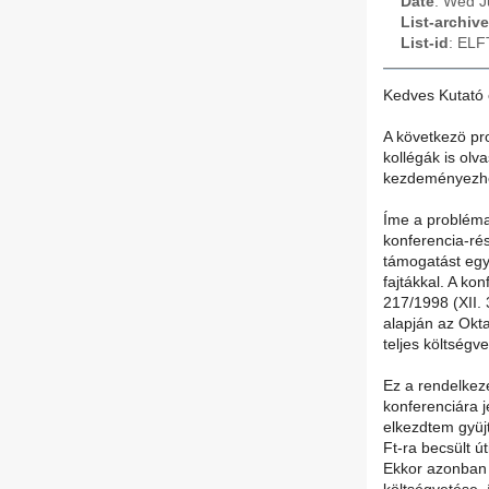
Date
: Wed J
List-archive
List-id
: ELF
Kedves Kutató 
A következö p
kollégák is olv
kezdeményezhe
Íme a probléma
konferencia-rés
támogatást egy
fajtákkal. A ko
217/1998 (XII.
alapján az Okta
teljes költségv
Ez a rendelkez
konferenciára j
elkezdtem gyüj
Ft-ra becsült ú
Ekkor azonban 