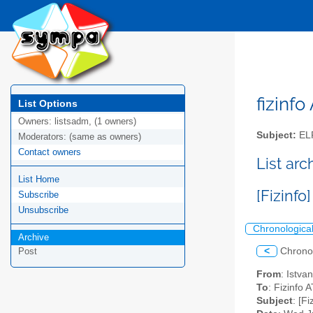
fizinfo
List Options
Owners:
listsadm, (1 owners)
Subject:
EL
Moderators:
(same as owners)
Contact owners
List arc
List Home
[Fizinfo
Subscribe
Unsubscribe
Chronologica
Archive
<
Chrono
Post
From
: Istva
To
: Fizinfo A
Subject
: [F