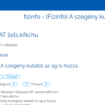
fizinfo - [Fizinfo] A szegény k
 AT lists.kfki.hu
FT HÍRADÓ
hive
] A szegény kutatót az ág is húzza
l
Thread
logical
>
<
Thread
>
n Banyasz <banyasz AT sunserv.kfki.hu>
T lists.kfki.hu
izinfo] A szegény kutatót az ág is húzza