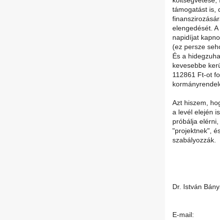
költségvetése,
támogatást is, 
finanszirozásá
elengedését. A 
napidíjat kapn
(ez persze seh
És a hidegzuha
kevesebbe kerü
112861 Ft-ot fo
kormányrendel
Azt hiszem, ho
a levél elején 
próbálja elérni
"projektnek", é
szabályozzák.
Dr. István Bán
E-mail: