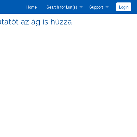
Home
Search for List(s)
Support
Login
utatót az ág is húzza