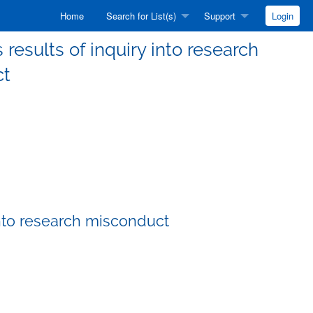
Home
Search for List(s)
Support
Login
 results of inquiry into research
ct
 into research misconduct