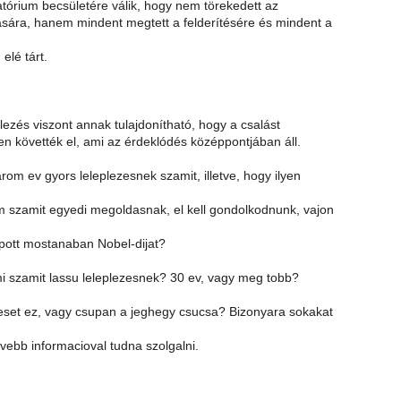
atórium becsületére válik, hogy nem törekedett az
lására, hanem mindent megtett a felderítésére és mindent a
elé tárt.
plezés viszont annak tulajdonítható, hogy a csalást
ten követték el, ami az érdeklódés középpontjában áll.
rom ev gyors leleplezesnek szamit, illetve, hogy ilyen
em szamit egyedi megoldasnak, el kell gondolkodnunk, vajon
pott mostanaban Nobel-dijat?
 mi szamit lassu leleplezesnek? 30 ev, vagy meg tobb?
 eset ez, vagy csupan a jeghegy csucsa? Bizonyara sokakat
bovebb informacioval tudna szolgalni.