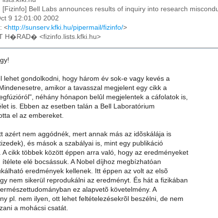
: [Fizinfo] Bell Labs announces results of inquiry into research miscond
ct 9 12:01:00 2002
: <
http://sunserv.kfki.hu/pipermail/fizinfo/
>
T H�RAD� <fizinfo.lists.kfki.hu>
gy!
l lehet gondolkodni, hogy három év sok-e vagy kevés a
 Mindenesetre, amikor a tavasszal megjelent egy cikk a
gfúzióról", néhány hónapon belûl megjelentek a cáfolatok is,
élet is. Ebben az esetben talán a Bell Laboratórium
totta el az embereket.
att azért nem aggódnék, mert annak más az idõskálája is
tizedek), és mások a szabályai is, mint egy publikáció
. A cikk többek között éppen arra való, hogy az eredményeket
, ítélete elé bocsássuk. A Nobel díjhoz megbízhatóan
ukálható eredmények kellenek. Itt éppen az volt az elsõ
ogy nem sikerül reprodukálni az eredményt. És hát a fizikában
 természettudományban ez alapvetõ követelmény. A
y pl. nem ilyen, ott lehet feltételezésekrõl beszélni, de nem
tszani a mohácsi csatát.