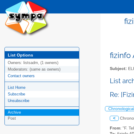
fi
fizinfo
List Options
Owners:
listsadm, (1 owners)
Subject:
EL
Moderators:
(same as owners)
Contact owners
List arc
List Home
Re: [Fiz
Subscribe
Unsubscribe
Chronologica
Archive
<
Chrono
Post
From
: "F. T
To
: fizinfo AT