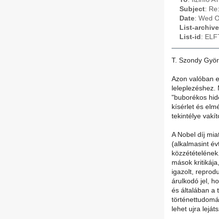
Subject
: Re
Date
: Wed O
List-archive
List-id
: ELF
T. Szondy Györ
Azon valóban e
leleplezéshez.
"buborékos hide
kísérlet és elm
tekintélye vakí
A Nobel díj mi
(alkalmasint év
közzétételének
mások kritikája
igazolt, reprod
árulkodó jel, h
és általában a
történettudomán
lehet ujra lejá