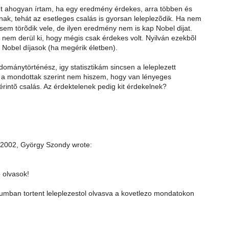
t ahogyan írtam, ha egy eredmény érdekes, arra többen és
ak, tehát az esetleges csalás is gyorsan leleplezõdik. Ha nem
sem törõdik vele, de ilyen eredmény nem is kap Nobel dijat.
nem derül ki, hogy mégis csak érdekes volt. Nyilván ezekbõl
 Nobel díjasok (ha megérik életben).
ománytörténész, igy statisztikám sincsen a leleplezett
e a mondottak szerint nem hiszem, hogy van lényeges
rintõ csalás. Az érdektelenek pedig kit érdekelnek?
2002, György Szondy wrote:
o olvasok!
riumban tortent leleplezestol olvasva a kovetlezo mondatokon