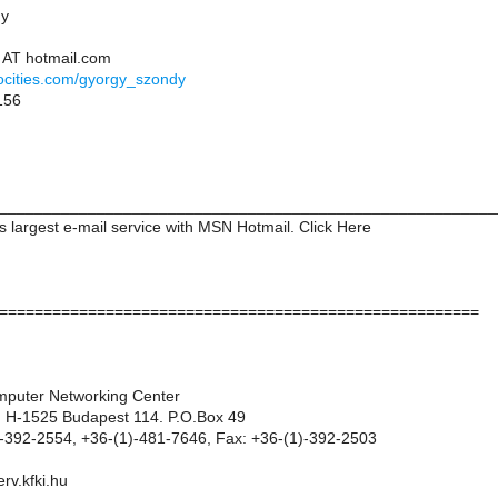
gy
 AT hotmail.com
ocities.com/gyorgy_szondy
156
________________________________________________________
ds largest e-mail service with MSN Hotmail. Click Here
======================================================
puter Networking Center
: H-1525 Budapest 114. P.O.Box 49
-392-2554, +36-(1)-481-7646, Fax: +36-(1)-392-2503
erv.kfki.hu