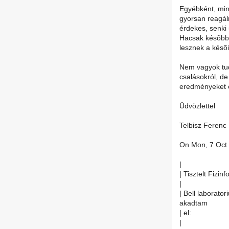
Egyébként, min
gyorsan reagáln
érdekes, senki 
Hacsak késõbb 
lesznek a késõi
Nem vagyok tud
csalásokról, d
eredményeket é
Üdvözlettel
Telbisz Ferenc
On Mon, 7 Oct 
|
| Tisztelt Fizinf
|
| Bell laborato
akadtam
| el:
|