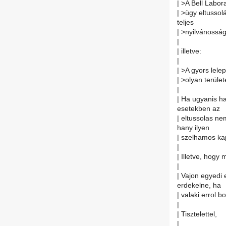
| >A Bell Labor
| >ügy eltusso
teljes
| >nyilvánosság 
|
| illetve:
|
| >A gyors lele
| >olyan terüle
|
| Ha ugyanis ha
esetekben az
| eltussolas n
hany ilyen
| szelhamos ka
|
| Illetve, hogy
|
| Vajon egyedi
erdekelne, ha
| valaki errol 
|
| Tisztelettel,
|