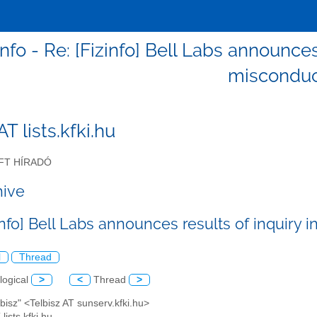
zinfo - Re: [Fizinfo] Bell Labs announces
miscondu
 AT lists.kfki.hu
FT HÍRADÓ
hive
info] Bell Labs announces results of inquiry
l
Thread
logical
>
<
Thread
>
elbisz" <Telbisz AT sunserv.kfki.hu>
 lists.kfki.hu