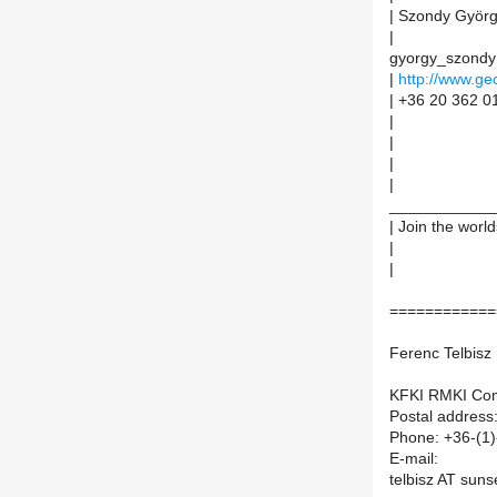
| Szondy Györ
|
gyorgy_szondy
|
http://www.ge
| +36 20 362 0
|
|
|
|
____________
| Join the worl
|
|
============
Ferenc Telbisz
KFKI RMKI Com
Postal address
Phone: +36-(1)
E-mail:
telbisz AT suns