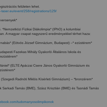
gisztrációs felületen lehet.
li-laser.eu/event/258/registrations/129/
 versenyek*
6. *Nemzetközi Fizikai Diákolimpia* (IPhO) a kolumbiai
n. A magyar csapat nagyszerű eredményekkel térhet haza:
rnabás* (Eötvös József Gimnázium, Budapest) –* ezüstérem*
Budapesti Fazekas Mihály Gyakorló Általános Iskola és
*ezüstérem*
Dániel* (ELTE Apáczai Csere János Gyakorló Gimnázium és
*züstérem*
* (Szegedi Radnóti Miklós Kísérleti Gimnázium) – *bronzérem*
k Sarkadi Tamás (BME), Szász Krisztián (BME) és Tasnádi Tamás
acebook.com/tudomanyosolimpikonok