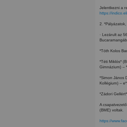
Jelentkezni a re
https://indico.e
2. *Pályázatok,
· Lezárult az 5
Bucaramangába
*Tóth Kolos Ba
*Téti Miklós* (
Gimnázium) – 
*Simon János 
Kollégium) – e
*Zádori Gellért
A csapatvezető
(BME) voltak.
https://www.f