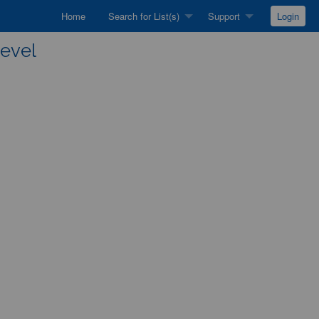
Home
Search for List(s)
Support
Login
level