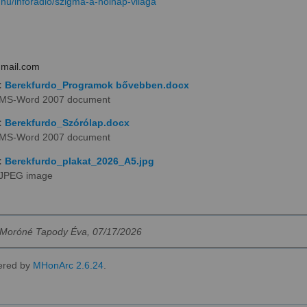
rt.hu/inforadio/szigma-a-holnap-vilaga
gmail.com
:
Berekfurdo_Programok bővebben.docx
MS-Word 2007 document
:
Berekfurdo_Szórólap.docx
MS-Word 2007 document
:
Berekfurdo_plakat_2026_A5.jpg
JPEG image
Moróné Tapody Éva, 07/17/2026
ered by
MHonArc 2.6.24
.