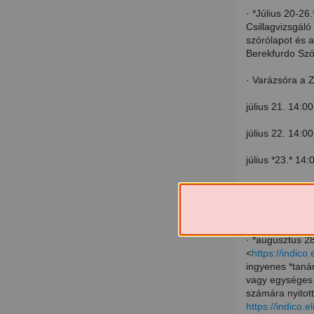
· *Július 20-26
Csillagvizsgál
szórólapot és 
Berekfurdo Szó
· Varázsóra a 
július 21. 14:0
július 22. 14:0
július *23.* 14
Helyszín: Pécs
https://www.zs
· *augusztus 28
<
https://indico.
ingyenes *tanár
vagy egységes 
számára nyitott
https://indico.e