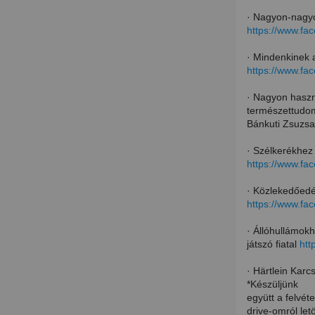
· Nagyon-nagyo
https://www.f
· Mindenkinek a
https://www.f
· Nagyon haszn
természettudom
Bánkuti Zsuzsa
· Szélkerékhez
https://www.f
· Közlekedőedé
https://www.f
· Állóhullámok
játszó fiatal
htt
· Härtlein Karc
*Készüljünk
együtt a felvéte
drive-omról let