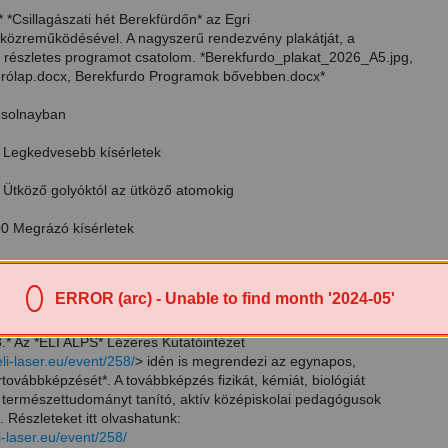
.* *Csillagászati hét Berekfürdőn* az Egri
ó közreműködésével. A nagyszerű rendezvény plakátját, a
a részletes programot csatolom. *Berekfurdo_plakat_2026_A5.jpg,
rólap.docx, Berekfurdo Programok bővebben.docx*
Zsolnayban
0 Legkedvesebb kísérletek
0 Ütköző golyóktól az ütköző atomokig
:00 Megrázó kísérletek
, Zsolnay Kulturális Negyed, Látogatóközpont 24-es terem
ERROR (arc) - Unable to find month '2024-05'
olnaynegyed.hu/latnivalok/varazsora
.* Az *ELI ALPS* Lézeres Kutatóintézet
eli-laser.eu/event/258/
> idén is megrendezi az egynapos,
továbbképzését*. A továbbképzés fizikát, kémiát, biológiát
természettudományt tanító, aktív középiskolai pedagógusok
. Részleteket itt olvashatunk:
li-laser.eu/event/258/