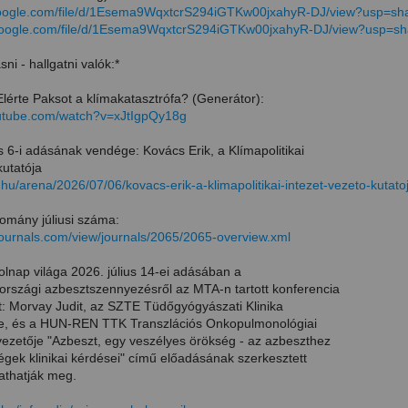
.google.com/file/d/1Esema9WqxtcrS294iGTKw00jxahyR-DJ/view?usp=sh
e.google.com/file/d/1Esema9WqxtcrS294iGTKw00jxahyR-DJ/view?usp=sh
sni - hallgatni valók:*
: Elérte Paksot a klímakatasztrófa? (Generátor):
outube.com/watch?v=xJtIgpQy18g
us 6-i adásának vendége: Kovács Erik, a Klímapolitikai
kutatója
rt.hu/arena/2026/07/06/kovacs-erik-a-klimapolitikai-intezet-vezeto-kutato
omány júliusi száma:
journals.com/view/journals/2065/2065-overview.xml
olnap világa 2026. július 14-ei adásában a
rszági azbesztszennyezésről az MTA-n tartott konferencia
t: Morvay Judit, az SZTE Tüdőgyógyászati Klinika
je, és a HUN-REN TTK Transzlációs Onkopulmonológiai
vezetője "Azbeszt, egy veszélyes örökség - az azbeszthez
égek klinikai kérdései" című előadásának szerkesztett
gathatják meg.