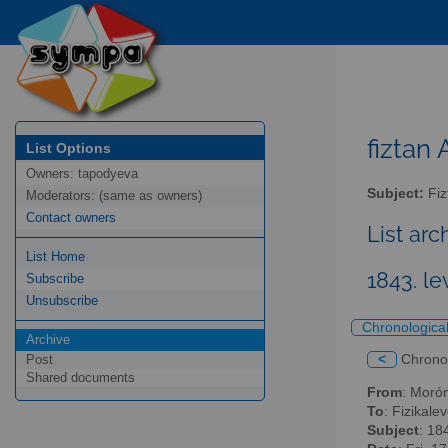
fiztan 
List Options
Owners:
tapodyeva
Subject:
Fizt
Moderators:
(same as owners)
Contact owners
List arc
List Home
1843. le
Subscribe
Unsubscribe
Chronologica
Archive
<
Chrono
Post
Shared documents
From
: Moró
To
: Fizikalev
Subject
: 18