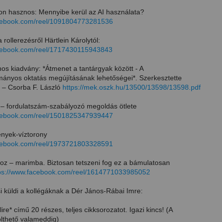
n hasznos: Mennyibe kerül az AI használata?
acebook.com/reel/1091804773281536
 rollerezésről Härtlein Károlytól:
acebook.com/reel/1717430115943843
os kiadvány: *Átmenet a tantárgyak között - A
ányos oktatás megújításának lehetőségei*. Szerkesztette
 – Csorba F. László
https://mek.oszk.hu/13500/13598/13598.pdf
 – fordulatszám-szabályozó megoldás ötlete
acebook.com/reel/1501825347939447
nyek-víztorony
acebook.com/reel/1973721803328591
hoz – marimba. Biztosan tetszeni fog ez a bámulatosan
ps://www.facebook.com/reel/1614771033985052
si küldi a kollégáknak a Dér János-Rábai Imre:
lire* című 20 részes, teljes cikksorozatot. Igazi kincs! (A
ölthető valameddig)