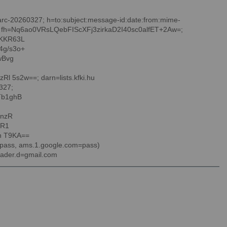
=arc-20260327; h=to:subject:message-id:date:from:mime-
; fh=Nq6ao0VRsLQebFIScXFj3zirkaD2I40sc0alfET+2Aw=;
KKR63L
g/s3o+
wBvg
s2w==; darn=lists.kfki.hu
327;
Tb1ghB
HnzR
cR1
n T9KA==
=pass, ams.1.google.com=pass)
eader.d=gmail.com