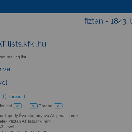
fiztan - 1843. 
AT lists.kfki.hu
an mailing list
hive
vel
l
Thread
logical
>
<
Thread
>
né Tapody Éva <tapodyeva AT gmail.com>
elek <fiztan AT lists.kfki.hu>
43. level