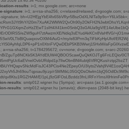
17 Jul 2026 15:40:34 +0200
ication-results
: i=1; mx.google.com; arc=none
e-signature
: i=1; a=rsa-sha256; c=relaxed/relaxed; d=google.com; s
m-signature; bh=U2HEjgYbE4fx65bVRyr5BszOdXLNITa9p9o+Y6Lk5bk=
ucRsm3JYt9hY/I20m7XuAK2WMW2QvOh90y2OkFH2NJwbtOhsYLKqn
YPrG1GXqmZoHzZEwT1sIH4X41km0SnbQ3sGAUa9gV/E14eUbe1bQ4
0ErODIRSS/eZW9guH7ztAwzmXE/Ndiq3sEYudAkKCn8VaHfVG/+jO1m
Mc5SwV0LTbBIQuaqxovOXM4iAuG+/my/e83Prm3q7iFbKyHpUfof/ER2Wj
YlS0AyhfqLDP6+pP1n0XtnFVQwDEbP5KB3Wwrj15HxMiIaFpGlXvzwEzRl 5
=1; a=rsa-sha256; t=1784295672; cv=none; d=google.com; s=arc-20260
enB/ZguTp8NCKk5K3AYdElUW4QBOOScawQuQkKOJTg6FnLEQio/0C
5mtPgUc6aEVneIOvbURdpd1p7lIwObnBNl4ubtj6VlRQKus/rztpj2bzZT
BiUYHQapvSNcMdFisJC43PCis4Ne2EpeyO/U3Iyts2Vahj9V4E1osQA
2xyVh5Jh69ouTqpsau9jczp/rSMMtkL05GQDsOlwlm1bjQ5OdlDc9M9
t/qv8Ktu1RGZHAM/E/1pLj9zGlFOsLBzddz3fnLIRFnYImsXlHrimFe0P
ion-results
: smtp012.wigner.hu (Sympa); arc=pass (as.1.google.com
ion-results
: smtp012.wigner.hu (amavis); dkim=pass (2048-bit key) h