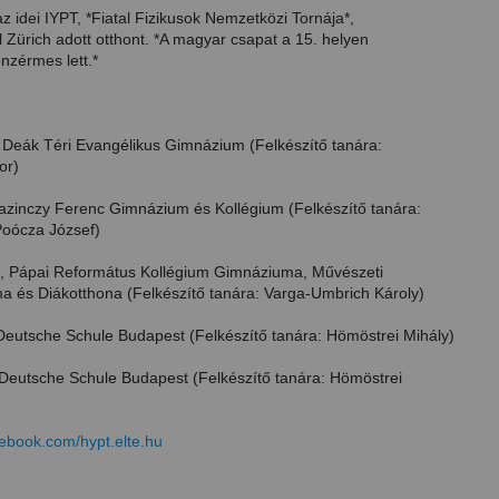
az idei IYPT, *Fiatal Fizikusok Nemzetközi Tornája*,
 Zürich adott otthont. *A magyar csapat a 15. helyen
onzérmes lett.*
*, Deák Téri Evangélikus Gimnázium (Felkészítő tanára:
or)
Kazinczy Ferenc Gimnázium és Kollégium (Felkészítő tanára:
Poócza József)
*, Pápai Református Kollégium Gimnáziuma, Művészeti
 és Diákotthona (Felkészítő tanára: Varga-Umbrich Károly)
Deutsche Schule Budapest (Felkészítő tanára: Hömöstrei Mihály)
, Deutsche Schule Budapest (Felkészítő tanára: Hömöstrei
cebook.com/hypt.elte.hu