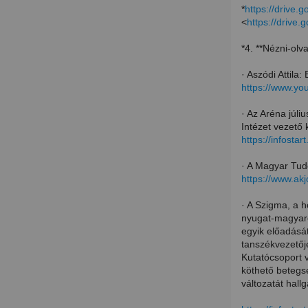
*
https://drive
<
https://driv
*4. **Nézni-olva
· Aszódi Attila
https://www.y
· Az Aréna júli
Intézet vezető 
https://infosta
· A Magyar Tud
https://www.ak
· A Szigma, a h
nyugat-magyaro
egyik előadásá
tanszékvezető
Kutatócsoport 
köthető betegs
változatát hall