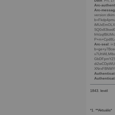
Date
: Fri, 
Arc-authent
Arc-messag
version:dki
b=Fkdp4pm
iMUxEmOLX
SQ0x83kwd
frhIzqfBiU
P+m+Cpd8Lc
Arc-seal
: i
b=ge+y7Bc
v7UhWLMlbd
GbDFpmYZ9
di2wCDpWUJ
XNrxFBNWYd
Authenticat
Authenticat
1843. levél
*1. **Aktuális*