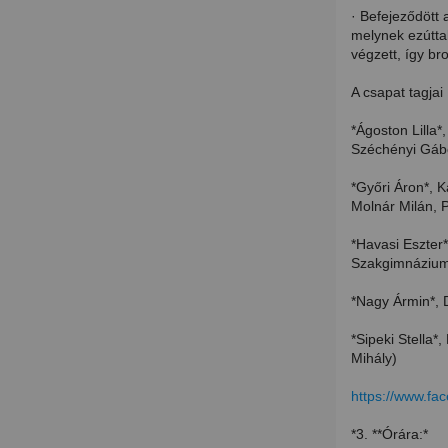
· Befejeződött 
melynek ezúttal
végzett, így br
A csapat tagjai
*Ágoston Lilla
Széchényi Gáb
*Győri Áron*, 
Molnár Milán, 
*Havasi Eszter
Szakgimnáziuma
*Nagy Ármin*, 
*Sipeki Stella*
Mihály)
https://www.fa
*3. **Órára:*