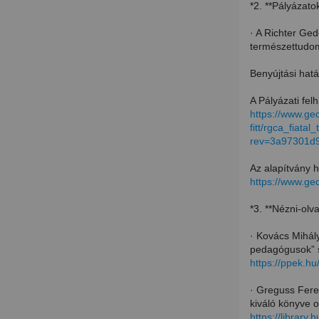
*2. **Pályázato
· A Richter Ged
természettudomá
Benyújtási hatá
A Pályázati felh
https://www.ge
fitt/rgca_fiata
rev=3a97301
Az alapítvány h
https://www.ge
*3. **Nézni-olva
· Kovács Mihál
pedagógusok” 
https://ppek.
· Greguss Feren
kiváló könyve o
https://librar