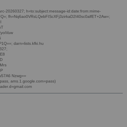
=arc-20260327; h=to:subject:message-id:date:from:mime-
Q=; fh=Nq6ao0VRsLQebFIScXFj3zirkaD2I40sc0alfET+2Aw=;
I
mT
yoiVuw
i
==; darn=lists.kfki.hu
327;
3E8
JD
Mrs
jP
u57A6 Nzwg==
=pass, ams.1.google.com=pass)
eader.d=gmail.com