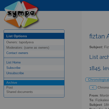
fiztan 
List Options
Owners:
tapodyeva
Subject:
Fizt
Moderators:
(same as owners)
Contact owners
List arc
List Home
1845. le
Subscribe
Unsubscribe
Chronologica
Archive
<
Chrono
Post
Shared documents
From
: Moró
To
: Fizikalev
Subject
: 18