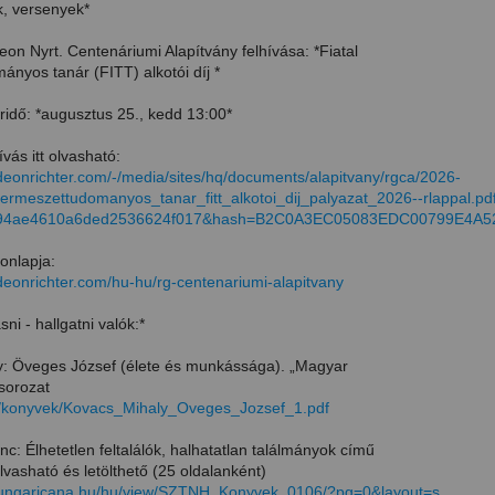
k, versenyek*
eon Nyrt. Centenáriumi Alapítvány felhívása: *Fiatal
nyos tanár (FITT) alkotói díj *
ridő: *augusztus 25., kedd 13:00*
ívás itt olvasható:
deonrichter.com/-/media/sites/hq/documents/alapitvany/rgca/2026-
l_termeszettudomanyos_tanar_fitt_alkotoi_dij_palyazat_2026--rlappal.pd
d94ae4610a6ded2536624f017&hash=B2C0A3EC05083EDC00799E4A5
onlapja:
deonrichter.com/hu-hu/rg-centenariumi-alapitvany
sni - hallgatni valók:*
y: Öveges József (élete és munkássága). „Magyar
sorozat
hu/konyvek/Kovacs_Mihaly_Oveges_Jozsef_1.pdf
c: Élhetetlen feltalálók, halhatatlan találmányok című
lvasható és letölthető (25 oldalanként)
y.hungaricana.hu/hu/view/SZTNH_Konyvek_0106/?pg=0&layout=s