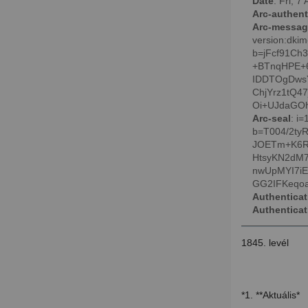
Date
: Fri, 
Arc-authent
Arc-messag
version:dk
b=jFcf91Ch
+BTnqHPE+6
IDDTOgDws
ChjYrz1tQ4
Oi+UJdaGOhr
Arc-seal
: i
b=T004/2ty
JOETm+K6RU
HtsyKN2dM
nwUpMYI7iE
GG2IFKeqo
Authenticat
Authenticat
1845. levél
*1. **Aktuális*