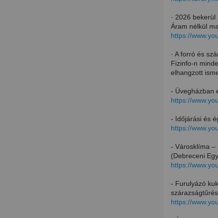
· 2026 bekerül
Áram nélkül ma
https://www.y
· A forró és sz
Fizinfo-n mind
elhangzott isme
- Üvegházban é
https://www.y
- Időjárási és 
https://www.y
- Városklíma –
(Debreceni Eg
https://www.y
- Furulyázó ku
szárazságtűrés
https://www.y