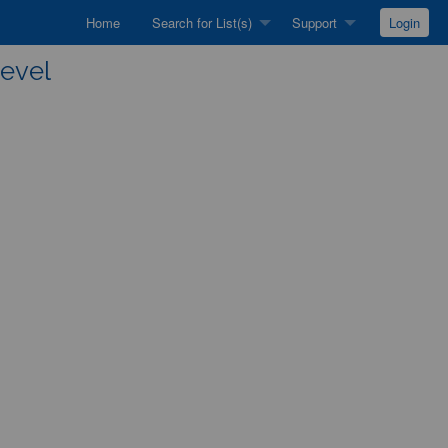
Home
Search for List(s)
Support
Login
level