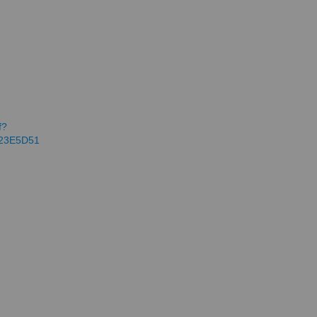
f?
23E5D51