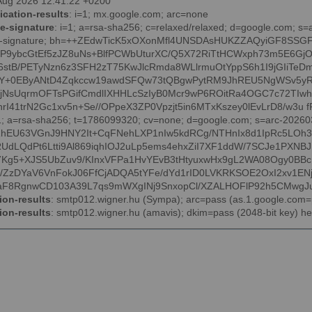
7 Aug 2026 12:41:22 +0200
ication-results
: i=1; mx.google.com; arc=none
e-signature
: i=1; a=rsa-sha256; c=relaxed/relaxed; d=google.com; s
im-signature; bh=++ZEdwTicK5xOXonMfl4UNSDAsHUKZZAQyiGF8SSGF
3P9ybcGtEf5zJZ8uNs+BlfPCWbUturXC/Q5X72RiTtHCWxph73m5E6GjO
stB/PETyNzn6z3SFH2zT75KwJlcRmda8WLlrmuOtYppS6h1I9jGIiTeD
Y+0EByANtD4Zqkccw19awdSFQw73tQBgwPytRM9JhREU5NgWSv5yR
7jNsUqrmOFTsPGifCmdlIXHHLcSzIyB0Mcr9wP6ROitRa4OGC7c72TIwh
I41trN2Gc1xv5n+Se//OPpeX3ZP0Vpzjt5in6MTxKszey0lEvLrD8/w3u fP1Q
=1; a=rsa-sha256; t=1786099320; cv=none; d=google.com; s=arc-20260
RhEU63VGnJ9HNY2It+CqFNehLXP1nIw5kdRCg/NTHnIx8d1IpRc5LOh
dLQdPt6Ltti9Al869iqhIOJ2uLp5ems4ehxZiI7XF1ddW/7SCJe1PXNB
7Kg5+XJS5UbZuv9/KInxVFPa1HvYEvB3tHtyuxwHx9gL2WA08Ogy0BBc
/ZzDYaV6VnFokJ06FfCjADQA5tYFe/dYd1rID0LVKRKSOE2OxI2xv1EN
aF8RgnwCD103A39L7qs9mWXgINj9SnxopCl/XZALHOFlP92h5CMwgJ
ion-results
: smtp012.wigner.hu (Sympa); arc=pass (as.1.google.com
ion-results
: smtp012.wigner.hu (amavis); dkim=pass (2048-bit key) h