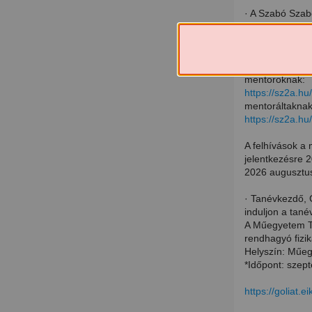
· A Szabó Szabo
amelyre várja 
2026. *augusztu
honlapján:
mentoroknak:
https://sz2a.hu
mentoráltakna
https://sz2a.hu
A felhívások a 
jelentkezésre 
2026 augusztus
· Tanévkezdő, G
induljon a tanév
A Műegyetem T
rendhagyó fizik
Helyszín: Műeg
*Időpont: szep
https://goliat.