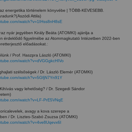
 az energetika történelem könyvébe | TÖBB-KEVESEBB.
radunk?(Aszódi Attila)
outube.com/watch?v=1IHss8nH8sE
áraz nyár jegyében Király Beáta (ATOMKI) ajánlja a
en érdeklődő figyelmébe az Atommagkutató Intézetben 2022-ben
retterjesztő előadásokat.:
lünk / Prof. Haszpra László (ATOMKI)
outube.com/watch?v=dVGGgkcHIVo
éghajlati szélsőségek / Dr. László Elemér (ATOMKI)
outube.com/watch?v=5GfjN7Yn91Y
 Kihívás vagy lehetőség? / Dr. Szegedi Sándor
yetem)
outube.com/watch?v=LF-PrE5VNqE
koricalevelek, avagy a kova szerepe a
ben / Dr. Lisztes-Szabó Zsuzsa (ATOMKI)
outube.com/watch?v=4ve8Uqevx6I