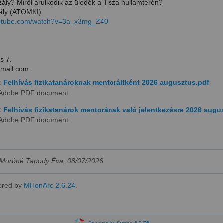
zály? Miről árulkodik az üledék a Tisza hullámterén?
hály (ATOMKI)
outube.com/watch?v=3a_x3mg_Z40
s 7.
gmail.com
:
Felhívás fizikatanároknak mentoráltként 2026 augusztus.pdf
Adobe PDF document
:
Felhívás fizikatanárok mentorának való jelentkezésre 2026 augu
Adobe PDF document
Moróné Tapody Éva, 08/07/2026
ered by
MHonArc 2.6.24
.
Powered by Sympa 6.2.76