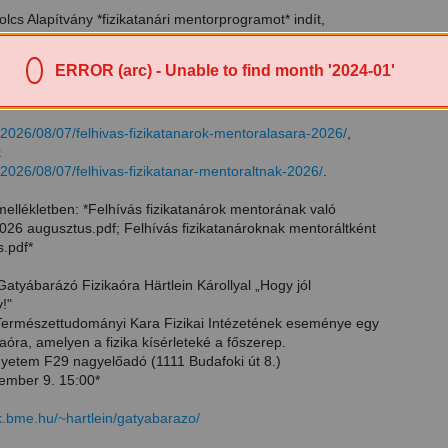
lcs Alapítvány *fizikatanári mentorprogramot* indít,
érdeklődő mentorok és mentoráltak jelentkezését. Határidő
s 28.* Információ és jelentkezési lap az Alapítvány
ERROR (arc) - Unable to find month '2024-01'
/2026/08/07/felhivas-fizikatanarok-mentoralasara-2026/
,
k
/2026/08/07/felhivas-fizikatanar-mentoraltnak-2026/
.
mellékletben: *Felhívás fizikatanárok mentorának való
2026 augusztus.pdf; Felhívás fizikatanároknak mentoráltként
.pdf*
atyábarázó Fizikaóra Härtlein Károllyal „Hogy jól
!"
ermészettudományi Kara Fizikai Intézetének eseménye egy
aóra, amelyen a fizika kísérleteké a főszerep.
yetem F29 nagyelőadó (1111 Budafoki út 8.)
tember 9. 15:00*
eik.bme.hu/~hartlein/gatyabarazo/