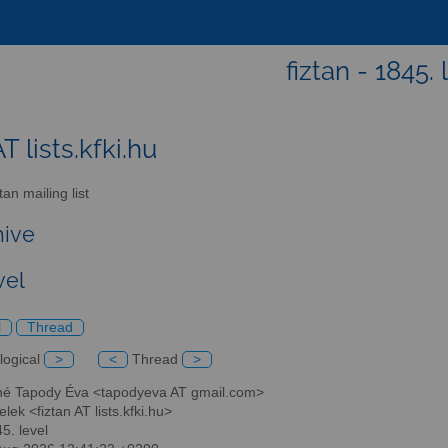
fiztan - 1845. 
AT lists.kfki.hu
an mailing list
hive
vel
l
Thread
logical
>
<
Thread
>
né Tapody Éva <tapodyeva AT gmail.com>
elek <fiztan AT lists.kfki.hu>
45. level