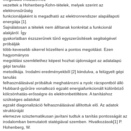
vezettek a Hohenberg-Kohn-tételek, melyek szerint az
elektronsűrűség
funkcionáljaként is megadható az elektronrendszer alapállapoti
energiája [1].
Sajnálatosan a tételek nem állítanak konkrétat a funkcionál
alakjáról. Így
gyakorlatban észszerűnek tűnő egyszerűsítések segitségével
próbálják
több-kevesebb sikerrel közelíteni a pontos megoldást. Ezen
hagyományos
megoldási szemlélethez képest hozhat újdonságot az adatalapú
gépi tanulás
metodikája. Irodalmi eredményekből [2] kiindulva, a felügyelt gépi
tanulás
felhasználásával próbáltuk meghatározni a nyolc rácspontból álló
Hubbard-gyűrűre vonatkozó egzakt energiafunkcionált különböző
kölcsönhatás-erősségre és elektronbetöltésre. A tanításhoz
szükséges adatokat
egzakt diagonalizáció felhasználásával állítottuk elő. Az adatok
struktúráját
elemezve szisztematikusan javítani tudtuk a tanítás pontosságát az
irodalomban bemutatott statégiával szemben. Hivatkozások[1] P.
Hohenberg, W.