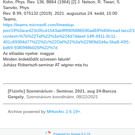
Kohn, Phys. Rev. 136, B864 (1964).[2] J. Nelson, R. Tiwari, S.
Sanvito, Phys.
Rev. B 99, 075132 (2019). 2021. augusztus 24. kedd, 10.00
Teams,
https://teams.microsoft.com/l/meetup-
join/19%3ace423c05cd1543ab9f9905886590ad69%40thread.tacv2/
context=%7b%22Tid%22%3a%224d7ddeef-14ff-4911-8c11-
401c69384d77%22%2c%22Oid%22%3a%22969d2d4a-5ba8-43f1-
bd69-93f0998b025f%22%7d
Az előadás nyelve: magyar
Minden érdeklődőt szívesen látunk!
Juhász Róbertszfi-seminar AT wigner.mta.hu
[Fizinfo] Szeminárium - Seminar, 2021. aug 24-Barcza
Gergely
,
Szeminárium koordinátor, 08/22/2021
Archive powered by
MHonArc 2.6.19+
.
Powered by Sympa 6.2.76