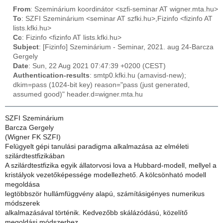
From
: Szeminárium koordinátor <szfi-seminar AT wigner.mta.hu>
To
: SZFI Szeminárium <seminar AT szfki.hu>,Fizinfo <fizinfo AT
lists.kfki.hu>
Cc
: Fizinfo <fizinfo AT lists.kfki.hu>
Subject
: [Fizinfo] Szeminárium - Seminar, 2021. aug 24-Barcza
Gergely
Date
: Sun, 22 Aug 2021 07:47:39 +0200 (CEST)
Authentication-results
: smtp0.kfki.hu (amavisd-new);
dkim=pass (1024-bit key) reason="pass (just generated,
assumed good)" header.d=wigner.mta.hu
SZFI Szeminárium
Barcza Gergely
(Wigner FK SZFI)
Felügyelt gépi tanulási paradigma alkalmazása az elméleti
szilárdtestfizikában
A szilárdtestfizika egyik állatorvosi lova a Hubbard-modell, mellyel a
kristályok vezetőképessége modellezhető. A kölcsönható modell
megoldása
legtöbbször hullámfüggvény alapú, számításigényes numerikus
módszerek
alkalmazásával történik. Kedvezőbb skálázódású, közelítő
megoldási módszerhez