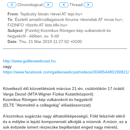
<
Chronological
>
<
Thread
>
From
: Tepliczky István <level AT tepi.hu>
To
: Észlelő amatőrcsillagászok fóruma <leonidak AT mcse.hu>,
FIZINFO <fizinfo AT lists.kfki.hu>
Subject
: [Fizinfo] Kozmikus Röntgen-kép vulkánokról és
hegyekről - élőben, su. 5-től
Date
: Thu, 21 Mar 2019 11:27:02 +0100
http://www.galileowebcast.hu
vagy
https://www.facebook.com/galileowebcast/videos/304854480190821/
Következő élő közvetítésünk március 21-én, csütörtökön 17 órától:
Varga Dezső (MTA Wigner Fizikai Kutatóközpont):
Kozmikus Röntgen-kép vulkánokról és hegyekről
(ELTE "Atomoktól a csillagokig" előadássorozat)
A kozmikus sugárzás nagy áthatolóképességű, Föld felszínét elérő
és a mélybe is lejutó komponensét alkotják a müonok. A müon, ez a
sok évtizede ismert részecske bepillantást enged nagy méretű,