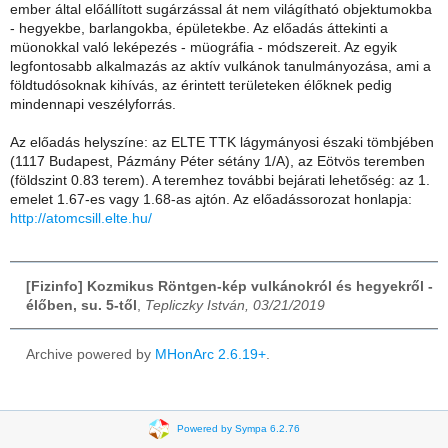
ember által előállított sugárzással át nem világítható objektumokba
- hegyekbe, barlangokba, épületekbe. Az előadás áttekinti a
müonokkal való leképezés - müográfia - módszereit. Az egyik
legfontosabb alkalmazás az aktív vulkánok tanulmányozása, ami a
földtudósoknak kihívás, az érintett területeken élőknek pedig
mindennapi veszélyforrás.
Az előadás helyszíne: az ELTE TTK lágymányosi északi tömbjében
(1117 Budapest, Pázmány Péter sétány 1/A), az Eötvös teremben
(földszint 0.83 terem). A teremhez további bejárati lehetőség: az 1.
emelet 1.67-es vagy 1.68-as ajtón. Az előadássorozat honlapja:
http://atomcsill.elte.hu/
[Fizinfo] Kozmikus Röntgen-kép vulkánokról és hegyekről -
élőben, su. 5-től
,
Tepliczky István, 03/21/2019
Archive powered by
MHonArc 2.6.19+
.
Powered by Sympa 6.2.76