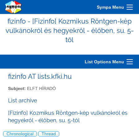
Sympa Menu
fizinfo - [Fizinfo] Kozmikus Röntgen-kép
vulkánokról és hegyekről - élőben, su. 5-
től
List Options Menu
fizinfo AT lists.kfki.hu
Subject:
ELFT HÍRADÓ
List archive
[Fizinfo] Kozmikus Röntgen-kép vulkánokról és
hegyekről - élőben, su. 5-től
Chronological
Thread