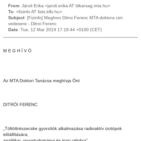
From
: Jároli Erika <jaroli.erika AT titkarsag.mta.hu>
To
: <fizinfo AT lists.kfki.hu>
Subject
: [Fizinfo] Meghivo Ditroi Ferenc MTA doktora cim
vedesere - Ditroi Ferenc
Date
: Tue, 12 Mar 2019 17:18:44 +0100 (CET)
M E G H Í V Ó
Az MTA Doktori Tanácsa meghívja Önt
DITRÓI FERENC
„Töltöttrészecske gyorsítók alkalmazása radioaktív izotópok
előállítására,
analitikai, orvostudományi és ipari célokra”