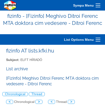
Sympa Menu
fizinfo - [Fizinfo] Meghivo Ditroi Ferenc
MTA doktora cim vedesere - Ditroi Ferenc
List Options Menu
fizinfo AT lists.kfki.hu
Subject:
ELFT HÍRADÓ
List archive
[Fizinfo] Meghivo Ditroi Ferenc MTA doktora cim
vedesere - Ditroi Ferenc
Chronological
Thread
<
Chronological
>
<
Thread
>