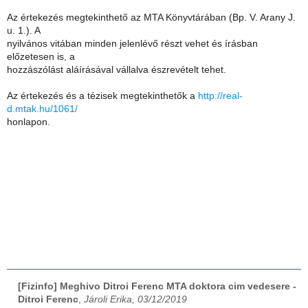
Az értekezés megtekinthető az MTA Könyvtárában (Bp. V. Arany J.
u. 1.). A
nyilvános vitában minden jelenlévő részt vehet és írásban
előzetesen is, a
hozzászólást aláírásával vállalva észrevételt tehet.
Az értekezés és a tézisek megtekinthetők a
http://real-
d.mtak.hu/1061/
honlapon.
[Fizinfo] Meghivo Ditroi Ferenc MTA doktora cim vedesere -
Ditroi Ferenc
,
Jároli Erika, 03/12/2019