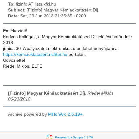
To
: fizinfo AT lists.kfki.hu
Subject
: [Fizinfo] Magyar Kémiaoktatásért Díj
Date
: Sat, 23 Jun 2018 21:35:35 +0200
Emlékeztető
Kedves Kollégák, a Magyar Kémiaoktatásért Díj jelölési határideje
2018.
június 30. A pályázatot elektronikus úton lehet benyújtani a
https://kemiaoktatasert.richter.hu
portálon.
Üdvözlettel
Riedel Miklós, ELTE
[Fizinfo] Magyar Kémiaoktatásért Díj
,
Riedel Miklós,
06/23/2018
Archive powered by
MHonArc 2.6.19+
.
Powered by Sympa 6.2.76