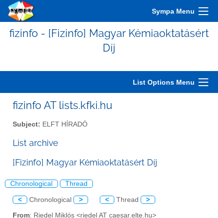
Sympa Menu
fizinfo - [Fizinfo] Magyar Kémiaoktatásért
Díj
List Options Menu
fizinfo AT lists.kfki.hu
Subject:
ELFT HÍRADÓ
List archive
[Fizinfo] Magyar Kémiaoktatásért Díj
Chronological
Thread
<
Chronological
>
<
Thread
>
From
: Riedel Miklós <riedel AT caesar.elte.hu>