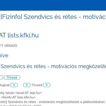
 - [Fizinfo] Szendvics és rétes - motiv
 AT lists.kfki.hu
FT HÍRADÓ
hive
o] Szendvics és rétes - motivációs megközelít
l
Thread
logical
>
<
Thread
>
czky István <level AT tepi.hu>
<fizinfo AT lists.kfki.hu>
izinfo] Szendvics és rétes - motivációs megközelítések a játékosításban