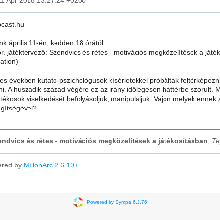
11 Apr 2018 13:27:24 +0200
bcast.hu
nk április 11-én, kedden 18 órától:
, játéktervező: Szendvics és rétes - motivációs megközelítések a játé
ation)
es években kutató-pszichológusok kísérletekkel próbálták feltérképezn
ni. A huszadik század végére ez az irány időlegesen háttérbe szorult. 
tékosok viselkedését befolyásoljuk, manipuláljuk. Vajon melyek ennek a 
egítségével?
zendvics és rétes - motivációs megközelítések a játékosításban
,
Te
ered by
MHonArc 2.6.19+
.
Powered by Sympa 6.2.76