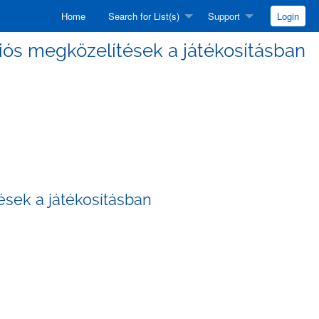
Home
Search for List(s)
Support
Login
ációs megközelítések a játékosításban
ések a játékosításban