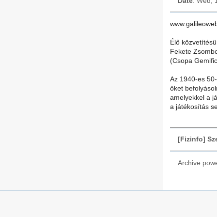
Date
: Wed, 
www.galileowe
Élő közvetítésü
Fekete Zsombor
(Csopa Gemific
Az 1940-es 50-
őket befolyásol
amelyekkel a já
a játékosítás s
[Fizinfo] S
Archive pow