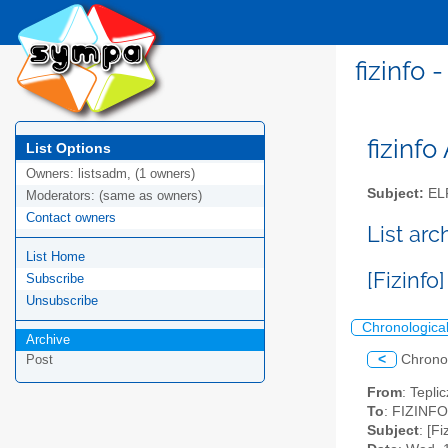
fizinfo
fizinfo
List Options
Owners:
listsadm, (1 owners)
Subject:
EL
Moderators:
(same as owners)
Contact owners
List arc
List Home
[Fizinf
Subscribe
Unsubscribe
Chronologica
Archive
<
Chrono
Post
From
: Tepli
To
: FIZINFO 
Subject
: [F