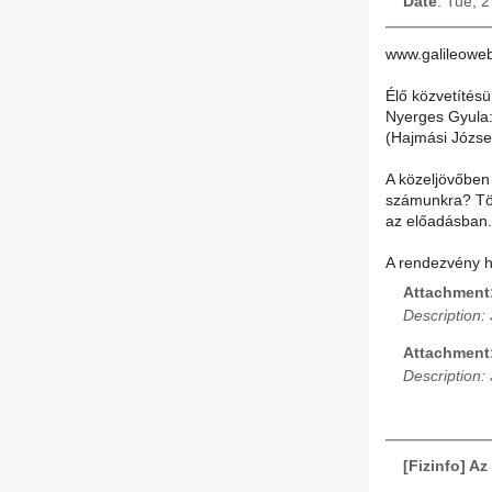
Date
: Tue, 
www.galileowe
Élő közvetítésü
Nyerges Gyula:
(Hajmási Józse
A közeljövőben 
számunkra? Tör
az előadásban.
A rendezvény h
Attachment
Description:
Attachment
Description:
[Fizinfo] A