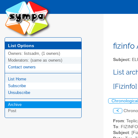
fizinfo
List Options
Owners:
listsadm, (1 owners)
Subject:
EL
Moderators:
(same as owners)
Contact owners
List arc
List Home
[Fizinfo
Subscribe
Unsubscribe
Chronologica
Archive
<
Chrono
Post
From
: Tepli
To
: FIZINFO 
Subject
: [F