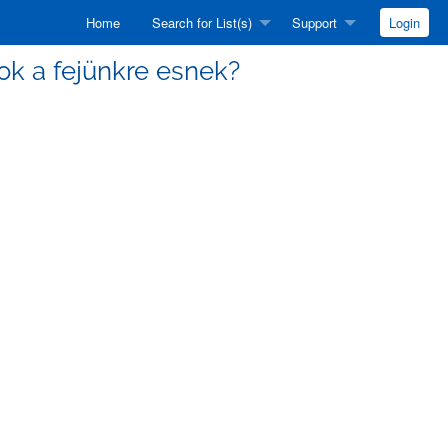
Home
Search for List(s)
Support
Login
ások a fejünkre esnek?