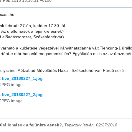
27 Feb 2018 13:36:31 +0100
bcast.hu
nk február 27-én, kedden 17:30-tól:
 Az űrállomások a fejünkre esnek?
f előadássorozat, Székesfehérvár)
várható a küldetése végeztével irányíthatatlanná vált Tienkung-1 űráll
tént-e már hasonló megsemmisülés? Egyáltalán mi is az az űrszemét, 
elyszíne: A Szabad Művelődés Háza - Székesfehérvár, Fürdő sor 3.
:
live_20180227_1.jpg
JPEG image
:
live_20180227_2.jpg
JPEG image
z űrállomások a fejünkre esnek?
,
Tepliczky István, 02/27/2018