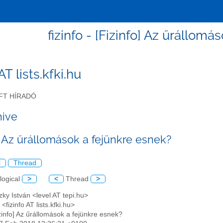
fizinfo - [Fizinfo] Az űrállom
 AT lists.kfki.hu
FT HÍRADÓ
hive
] Az űrállomások a fejünkre esnek?
l
Thread
logical
>
<
Thread
>
czky István <level AT tepi.hu>
<fizinfo AT lists.kfki.hu>
izinfo] Az űrállomások a fejünkre esnek?