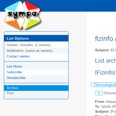
fizinfo
List Options
Owners:
listsadm, (1 owners)
Subject:
EL
Moderators:
(same as owners)
Contact owners
List arc
List Home
[Fizinfo
Subscribe
Unsubscribe
Chronologica
Archive
<
Chrono
Post
From
: lista
To
: fizinfo AT
Subject
: [F