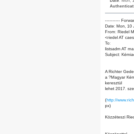
Date
: Mon, 
Authenticat
---------- Forw
Date: Mon, 10 
From: Riedel M
<riedel AT caes
To:
listsadm AT mai
Subject: Kémiao
A Richter Gedeo
a ?Magyar Kémia
keresztül
lehet 2017. sz
(
http://www.ric
px)
Közzéteszi Rie