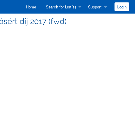
Home
Search for List(s)
Support
Login
ásért díj 2017 (fwd)