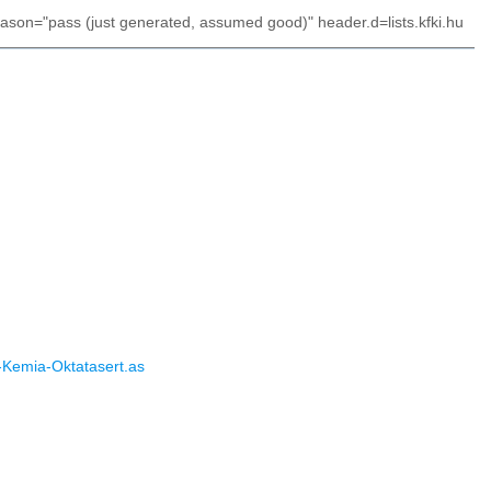
eason="pass (just generated, assumed good)" header.d=lists.kfki.hu
r-Kemia-Oktatasert.as