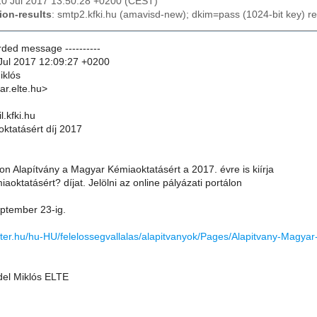
10 Jul 2017 13:50:28 +0200 (CEST)
ion-results
: smtp2.kfki.hu (amavisd-new); dkim=pass (1024-bit key) r
arded message ----------
Jul 2017 12:09:27 +0200
iklós
ar.elte.hu>
l.kfki.hu
ktatásért díj 2017
n Alapítvány a Magyar Kémiaoktatásért a 2017. évre is kiírja
oktatásért? díjat. Jelölni az online pályázati portálon
eptember 23-ig.
hter.hu/hu-HU/felelossegvallalas/alapitvanyok/Pages/Alapitvany-Magya
del Miklós ELTE