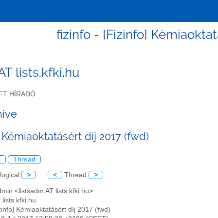
fizinfo - [Fizinfo] Kémiaoktat
 AT lists.kfki.hu
FT HÍRADÓ
hive
] Kémiaoktatásért díj 2017 (fwd)
l
Thread
logical
>
<
Thread
>
admin <listsadm AT lists.kfki.hu>
 lists.kfki.hu
izinfo] Kémiaoktatásért díj 2017 (fwd)