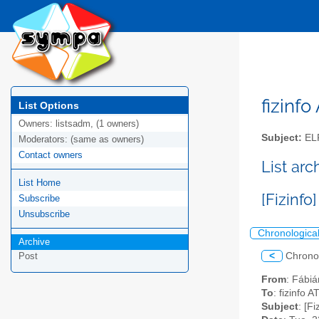
fizinfo
List Options
Owners:
listsadm, (1 owners)
Subject:
EL
Moderators:
(same as owners)
Contact owners
List arc
List Home
[Fizinf
Subscribe
Unsubscribe
Chronologica
Archive
<
Chrono
Post
From
: Fábiá
To
: fizinfo AT
Subject
: [F