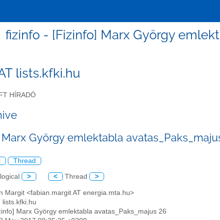
fizinfo - [Fizinfo] Marx György emle
 AT lists.kfki.hu
FT HÍRADÓ
hive
o] Marx György emlektabla avatas_Paks_maju
l
Thread
logical
>
<
Thread
>
n Margit <fabian.margit AT energia.mta.hu>
 lists.kfki.hu
izinfo] Marx György emlektabla avatas_Paks_majus 26