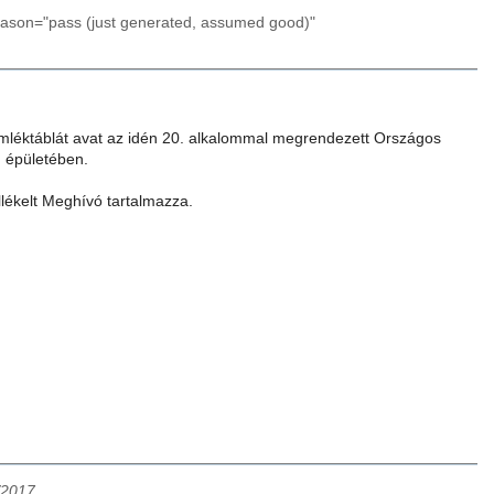
reason="pass (just generated, assumed good)"
mléktáblát avat az idén 20. alkalommal megrendezett Országos
m épületében.
lékelt Meghívó tartalmazza.
/2017