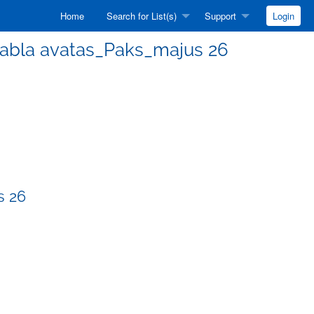
Home
Search for List(s)
Support
Login
ktabla avatas_Paks_majus 26
s 26