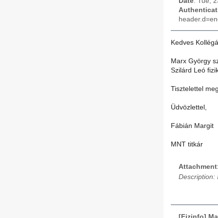
Date
: Tue, 
Authenticat
header.d=en
Kedves Kollégá
Marx György sz
Szilárd Leó fi
Tisztelettel m
Üdvözlettel,
Fábián Margit
MNT titkár
Attachment
Description:
[Fizinfo] M