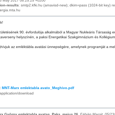
23 May 2017 08:25:25 +0200
ion-results
: smtp2.kfki.hu (amavisd-new); dkim=pass (1024-bit key) 
ergia.mta.hu
k!
ületésének 90. évfordulója alkalmából a Magyar Nukleáris Társaság e
zikaverseny helyszínén, a paksi Energetikai Szakgimnázium és Kollégiu
eghívjuk az emléktábla avatási ünnepségére, amelynek programját a mel
:
MNT-Marx emlektabla avato_Meghivo.pdf
application/download
arx György emlektabla avatas_Paks_majus 26
,
Fábián Margit, 05/23