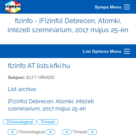
Sympa Menu
fizinfo - [Fizinfo] Debrecen, Atomki,
intézeti szeminárium, 2017 május 25-én
List Options Menu
fizinfo AT lists.kfki.hu
Subject:
ELFT HÍRADÓ
List archive
[Fizinfo] Debrecen, Atomki, intézeti
szeminárium, 2017 május 25-én
Chronological
Thread
<
Chronological
>
<
Thread
>