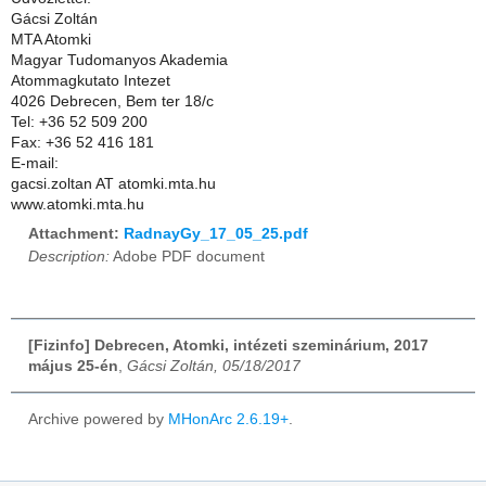
Gácsi Zoltán
MTA Atomki
Magyar Tudomanyos Akademia
Atommagkutato Intezet
4026 Debrecen, Bem ter 18/c
Tel: +36 52 509 200
Fax: +36 52 416 181
E-mail:
gacsi.zoltan AT atomki.mta.hu
www.atomki.mta.hu
Attachment:
RadnayGy_17_05_25.pdf
Description:
Adobe PDF document
[Fizinfo] Debrecen, Atomki, intézeti szeminárium, 2017
május 25-én
,
Gácsi Zoltán, 05/18/2017
Archive powered by
MHonArc 2.6.19+
.