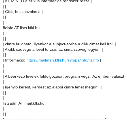
| A FIZINFO a fizikus informacios rendszer resze |
| |
| Cikk, hozzaszolas a |
| |
|
fizinfo AT lists.kfki.hu
|
| |
| cimre kuldheto. Ilyenkor a subject-sorba a cikk cimet kell irni. |
| A cikk szovege a level torzse. Ez sima szoveg legyen! |
| |
| Informacio:
https://mailman.kfki.hu/sympa/info/fizinfo
|
|
|
| A beerkezo levelek feldolgozasat program vegzi. Az emberi valaszt
|
| igenylo kerest, kerdest az alabbi cimre lehet megirni: |
| |
|
listsadm AT mail.kfki.hu
|
| |
*-----------------------------------------------------------------------*