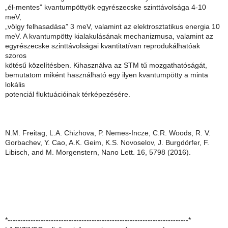
„él-mentes” kvantumpöttyök egyrészecske szinttávolsága 4-10
meV,
„völgy felhasadása” 3 meV, valamint az elektrosztatikus energia 10
meV. A kvantumpötty kialakulásának mechanizmusa, valamint az
egyrészecske szinttávolságai kvantitatívan reprodukálhatóak
szoros
kötésű közelítésben. Kihasználva az STM tű mozgathatóságát,
bemutatom miként használható egy ilyen kvantumpötty a minta
lokális
potenciál fluktuációinak térképezésére.
N.M. Freitag, L.A. Chizhova, P. Nemes-Incze, C.R. Woods, R. V.
Gorbachev, Y. Cao, A.K. Geim, K.S. Novoselov, J. Burgdörfer, F.
Libisch, and M. Morgenstern, Nano Lett. 16, 5798 (2016).
*-----------------------------------------------------------------------*