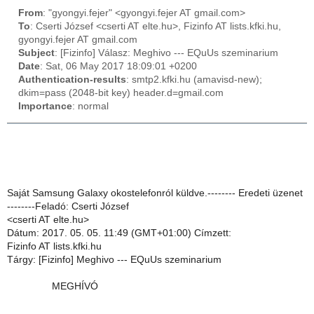
From
: "gyongyi.fejer" <gyongyi.fejer AT gmail.com>
To
: Cserti József <cserti AT elte.hu>, Fizinfo AT lists.kfki.hu,
gyongyi.fejer AT gmail.com
Subject
: [Fizinfo] Válasz: Meghivo --- EQuUs szeminarium
Date
: Sat, 06 May 2017 18:09:01 +0200
Authentication-results
: smtp2.kfki.hu (amavisd-new);
dkim=pass (2048-bit key) header.d=gmail.com
Importance
: normal
Saját Samsung Galaxy okostelefonról küldve.-------- Eredeti üzenet
--------Feladó: Cserti József
<cserti AT elte.hu>
Dátum: 2017. 05. 05. 11:49 (GMT+01:00) Címzett:
Fizinfo AT lists.kfki.hu
Tárgy: [Fizinfo] Meghivo --- EQuUs szeminarium
MEGHÍVÓ