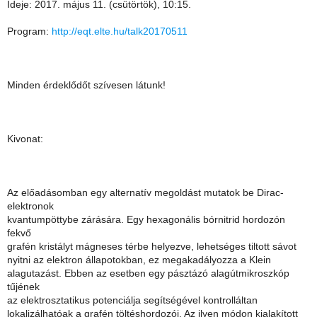
Ideje: 2017. május 11. (csütörtök), 10:15.
Program:
http://eqt.elte.hu/talk20170511
Minden érdeklődőt szívesen látunk!
Kivonat:
Az előadásomban egy alternatív megoldást mutatok be Dirac-
elektronok
kvantumpöttybe zárására. Egy hexagonális bórnitrid hordozón
fekvő
grafén kristályt mágneses térbe helyezve, lehetséges tiltott sávot
nyitni az elektron állapotokban, ez megakadályozza a Klein
alagutazást. Ebben az esetben egy pásztázó alagútmikroszkóp
tűjének
az elektrosztatikus potenciálja segítségével kontrolláltan
lokalizálhatóak a grafén töltéshordozói. Az ilyen módon kialakított