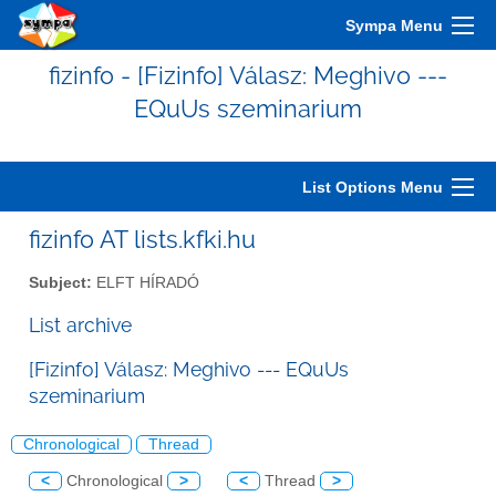
Sympa Menu
fizinfo - [Fizinfo] Válasz: Meghivo ---
EQuUs szeminarium
List Options Menu
fizinfo AT lists.kfki.hu
Subject:
ELFT HÍRADÓ
List archive
[Fizinfo] Válasz: Meghivo --- EQuUs
szeminarium
Chronological
Thread
<
Chronological
>
<
Thread
>