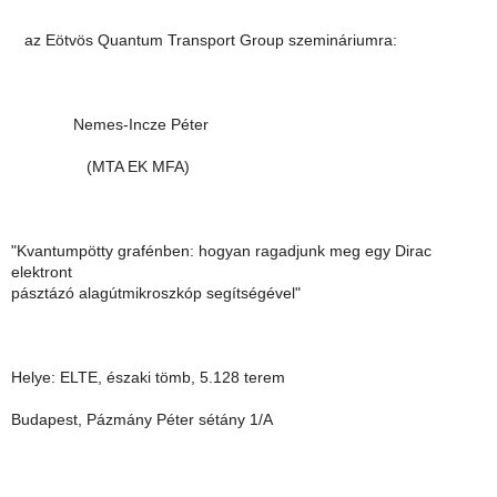
az Eötvös Quantum Transport Group szemináriumra:
Nemes-Incze Péter
(MTA EK MFA)
"Kvantumpötty grafénben: hogyan ragadjunk meg egy Dirac
elektront
pásztázó alagútmikroszkóp segítségével"
Helye: ELTE, északi tömb, 5.128 terem
Budapest, Pázmány Péter sétány 1/A