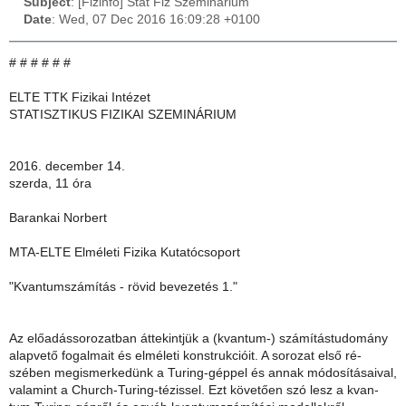
Subject
: [Fizinfo] Stat Fiz Szeminarium
Date
: Wed, 07 Dec 2016 16:09:28 +0100
# # # # # #
ELTE TTK Fizikai Intézet
STATISZTIKUS FIZIKAI SZEMINÁRIUM
2016. december 14.
szerda, 11 óra
Barankai Norbert
MTA-ELTE Elméleti Fizika Kutatócsoport
"Kvantumszámítás - rövid bevezetés 1."
Az előadássorozatban áttekintjük a (kvantum-) számítástudomány
alapvető fogalmait és elméleti konstrukcióit. A sorozat első ré-
szében megismerkedünk a Turing-géppel és annak módosításaival,
valamint a Church-Turing-tézissel. Ezt követően szó lesz a kvan-