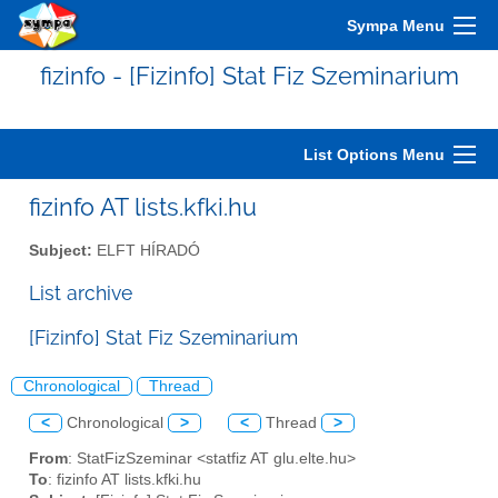
Sympa Menu
fizinfo - [Fizinfo] Stat Fiz Szeminarium
List Options Menu
fizinfo AT lists.kfki.hu
Subject:
ELFT HÍRADÓ
List archive
[Fizinfo] Stat Fiz Szeminarium
Chronological
Thread
<
Chronological
>
<
Thread
>
From
: StatFizSzeminar <statfiz AT glu.elte.hu>
To
: fizinfo AT lists.kfki.hu