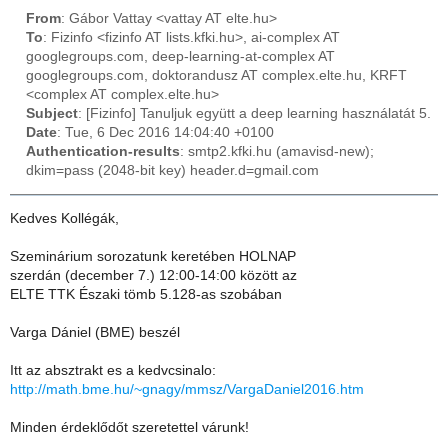
From
: Gábor Vattay <vattay AT elte.hu>
To
: Fizinfo <fizinfo AT lists.kfki.hu>, ai-complex AT
googlegroups.com, deep-learning-at-complex AT
googlegroups.com, doktorandusz AT complex.elte.hu, KRFT
<complex AT complex.elte.hu>
Subject
: [Fizinfo] Tanuljuk együtt a deep learning használatát 5.
Date
: Tue, 6 Dec 2016 14:04:40 +0100
Authentication-results
: smtp2.kfki.hu (amavisd-new);
dkim=pass (2048-bit key) header.d=gmail.com
Kedves Kollégák,
Szeminárium sorozatunk keretében HOLNAP
szerdán (december 7.) 12:00-14:00 között az
ELTE TTK Északi tömb 5.128-as szobában
Varga Dániel (BME) beszél
Itt az absztrakt es a kedvcsinalo:
http://math.bme.hu/~gnagy/mmsz/VargaDaniel2016.htm
Minden érdeklődőt szeretettel várunk!