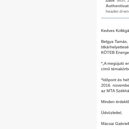
Date
: Mon, 
Authenticat
header.d=en
Kedves Kollégá
Belgya Tamás, 
titkárhelyette
KÖTEB Energeti
*„A megújuló e
című témakörb
*Időpont és hel
2016. november
az MTA Székház
Minden érdeklő
Üdvözlettel,
Mácsai Gabriel