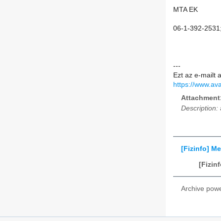
MTA EK
06-1-392-2531
---
Ezt az e-mailt 
https://www.ava
Attachment
Description:
[Fizinfo] M
[Fizin
Archive pow