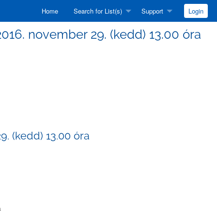
Home
Search for List(s)
Support
Login
016. november 29. (kedd) 13.00 óra
. (kedd) 13.00 óra
a