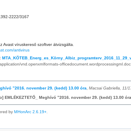
;392-2222/3167
az Avast víruskereső szoftver átvizsgálta.
st.com/antivirus
:
MTA_KÖTEB_Energ_es_Körny_Albiz_programterv_2016_11_29_v
application/vnd.openxmlformats-officedocument.wordprocessingml.d
eghívó ”2016. november 29. (kedd) 13.00 óra
,
Macsai Gabriella, 11/
fo] EMLÉKEZTETŐ_ Meghívó ”2016. november 29. (kedd) 13.00 ór
ered by
MHonArc 2.6.19+
.