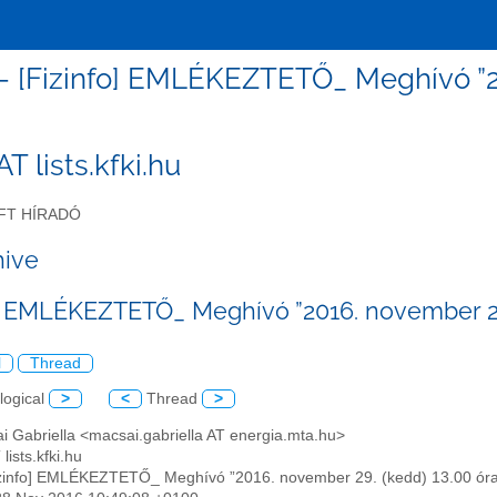
o - [Fizinfo] EMLÉKEZTETŐ_ Meghívó ”2
 AT lists.kfki.hu
FT HÍRADÓ
hive
o] EMLÉKEZTETŐ_ Meghívó ”2016. november 29
l
Thread
logical
>
<
Thread
>
i Gabriella <macsai.gabriella AT energia.mta.hu>
 lists.kfki.hu
izinfo] EMLÉKEZTETŐ_ Meghívó ”2016. november 29. (kedd) 13.00 ór