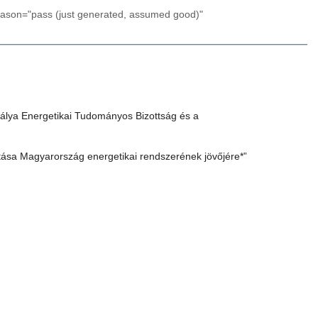
reason="pass (just generated, assumed good)"
álya Energetikai Tudományos Bizottság és a
tása Magyarország energetikai rendszerének jövőjére*”