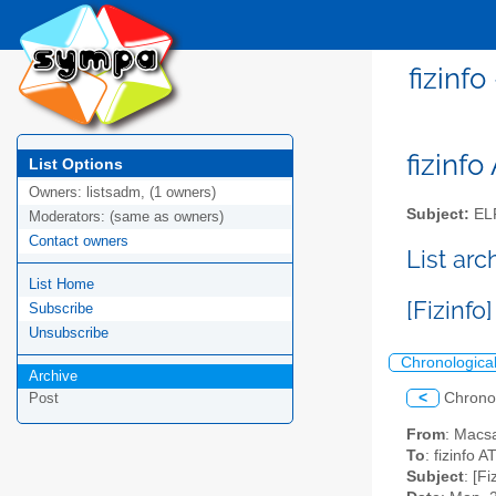
fizinf
fizinfo
List Options
Owners:
listsadm, (1 owners)
Subject:
EL
Moderators:
(same as owners)
Contact owners
List arc
List Home
[Fizinf
Subscribe
Unsubscribe
Chronologica
Archive
<
Chrono
Post
From
: Macsa
To
: fizinfo AT
Subject
: [F