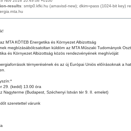
28 Nov 2016 10:49:08 +0100
ion-results
: smtp0.kfki.hu (amavisd-new); dkim=pass (1024-bit key) 
ergia.mta.hu
k!
az MTA KÖTEB Energetika és Környezet Albizottság
sének megbízásábólcsatoltan küldöm az MTA Műszaki Tudományok Oszt
ka és Környezet Albizottság közös rendezvényének meghívóját
nergiaforrások térnyerésének és az új Európai Uniós előírásoknak a ha
en.
yszín:*
 29. (kedd) 13.00 óra
 Nagyterme (Budapest, Széchenyi István tér 9. II. emelet)
dőt szeretettel várunk
la