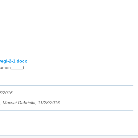
egl-2-1.docx
ocumen_____t
17/2016
a
,
Macsai Gabriella, 11/28/2016