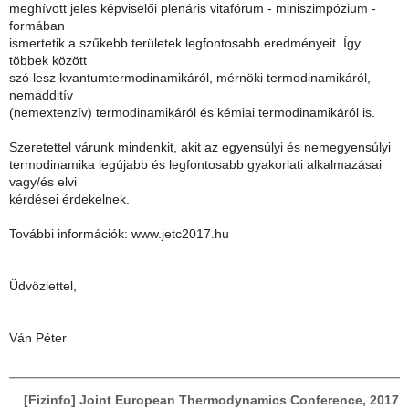
meghívott jeles képviselői plenáris vitafórum - miniszimpózium -
formában
ismertetik a szűkebb területek legfontosabb eredményeit. Így
többek között
szó lesz kvantumtermodinamikáról, mérnöki termodinamikáról,
nemadditív
(nemextenzív) termodinamikáról és kémiai termodinamikáról is.
Szeretettel várunk mindenkit​​, ​akit az egyensúlyi és nemegyensúlyi
termodinamika legújabb és legfontosabb gyakorlati alkalmazásai
vagy/és elvi
kérdései érdekelnek.
További információk: www.jetc2017.hu
Üdvözlettel,
Ván Péter
[Fizinfo] Joint European Thermodynamics Conference, 2017