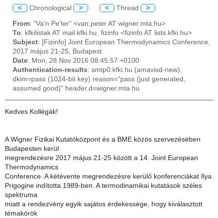
<
Chronological
>
<
Thread
>
From
: "Va'n Pe'ter" <van.peter AT wigner.mta.hu>
To
: kfkilistak AT mail.kfki.hu, fizinfo <fizinfo AT lists.kfki.hu>
Subject
: [Fizinfo] Joint European Thermodynamics Conference,
2017 május 21-25, Budapest
Date
: Mon, 28 Nov 2016 08:45:57 +0100
Authentication-results
: smtp0.kfki.hu (amavisd-new);
dkim=pass (1024-bit key) reason="pass (just generated,
assumed good)" header.d=wigner.mta.hu
Kedves Kollégák!
A Wigner Fizikai Kutatóközpont és a BME közös szervezésében
Budapesten kerül
megrendezésre 2017 május 21-25 között a 14. Joint European
Thermodynamics
Conference. A kétévente megrendezésre kerülő konferenciákat Il​y​a
Prigogine indította 1989-ben. A termodinamikai kutatások széles
spektruma
miatt a rendezvény egyik sajátos érdekessége, hogy kiválasztott
témakörök