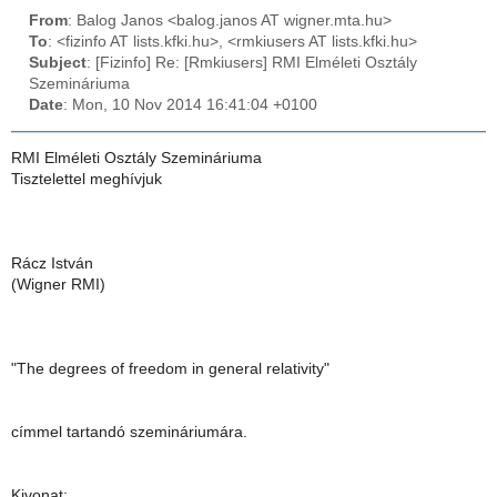
From
: Balog Janos <balog.janos AT wigner.mta.hu>
To
: <fizinfo AT lists.kfki.hu>, <rmkiusers AT lists.kfki.hu>
Subject
: [Fizinfo] Re: [Rmkiusers] RMI Elméleti Osztály
Szemináriuma
Date
: Mon, 10 Nov 2014 16:41:04 +0100
RMI Elméleti Osztály Szemináriuma
Tisztelettel meghívjuk
Rácz István
(Wigner RMI)
"The degrees of freedom in general relativity"
címmel tartandó szemináriumára.
Kivonat: