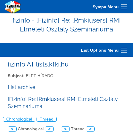
Sympa Menu
fizinfo - [Fizinfo] Re: [Rmkiusers] RMI
Elméleti Osztály Szemináriuma
List Options Menu
fizinfo AT lists.kfki.hu
Subject:
ELFT HÍRADÓ
List archive
[Fizinfo] Re: [Rmkiusers] RMI Elméleti Osztály
Szemináriuma
Chronological
Thread
<
Chronological
>
<
Thread
>