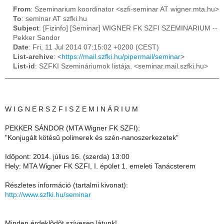
From
: Szeminarium koordinator <szfi-seminar AT wigner.mta.hu>
To
: seminar AT szfki.hu
Subject
: [Fizinfo] [Seminar] WIGNER FK SZFI SZEMINARIUM --
Pekker Sandor
Date
: Fri, 11 Jul 2014 07:15:02 +0200 (CEST)
List-archive
: <
https://mail.szfki.hu/pipermail/seminar
>
List-id
: SZFKI Szemináriumok listája. <seminar.mail.szfki.hu>
W I G N E R S Z F I S Z E M I N Á R I U M
PEKKER SÁNDOR (MTA Wigner FK SZFI):
"Konjugált kötésû polimerek és szén-nanoszerkezetek"
Idõpont: 2014. július 16. (szerda) 13:00
Hely: MTA Wigner FK SZFI, I. épület 1. emeleti Tanácsterem
Részletes információ (tartalmi kivonat):
http://www.szfki.hu/seminar
Minden érdeklõdõt szívesen látunk!