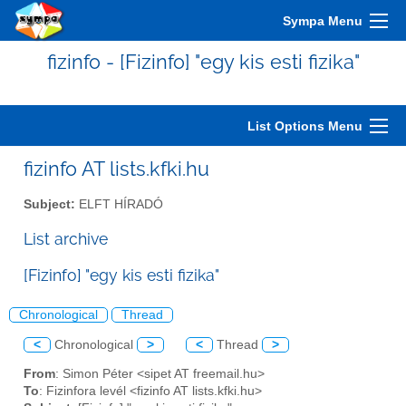
Sympa Menu
fizinfo - [Fizinfo] "egy kis esti fizika"
List Options Menu
fizinfo AT lists.kfki.hu
Subject:
ELFT HÍRADÓ
List archive
[Fizinfo] "egy kis esti fizika"
Chronological
Thread
<
Chronological
>
<
Thread
>
From
: Simon Péter <sipet AT freemail.hu>
To
: Fizinfora levél <fizinfo AT lists.kfki.hu>