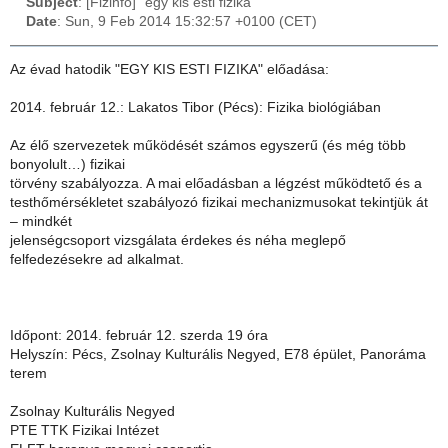
Subject
: [Fizinfo] "egy kis esti fizika"
Date
: Sun, 9 Feb 2014 15:32:57 +0100 (CET)
Az évad hatodik "EGY KIS ESTI FIZIKA" előadása:
2014. február 12.: Lakatos Tibor (Pécs): Fizika biológiában
Az élő szervezetek működését számos egyszerű (és még több
bonyolult…) fizikai
törvény szabályozza. A mai előadásban a légzést működtető és a
testhőmérsékletet szabályozó fizikai mechanizmusokat tekintjük át
– mindkét
jelenségcsoport vizsgálata érdekes és néha meglepő
felfedezésekre ad alkalmat.
Időpont: 2014. február 12. szerda 19 óra
Helyszín: Pécs, Zsolnay Kulturális Negyed, E78 épület, Panoráma
terem
Zsolnay Kulturális Negyed
PTE TTK Fizikai Intézet