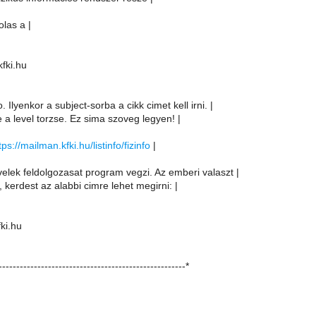
olas a |
kfki.hu
. Ilyenkor a subject-sorba a cikk cimet kell irni. |
e a level torzse. Ez sima szoveg legyen! |
tps://mailman.kfki.hu/listinfo/fizinfo
|
velek feldolgozasat program vegzi. Az emberi valaszt |
, kerdest az alabbi cimre lehet megirni: |
fki.hu
-----------------------------------------------------*