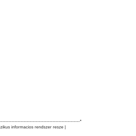
-----------------------------------------------------*
izikus informacios rendszer resze |