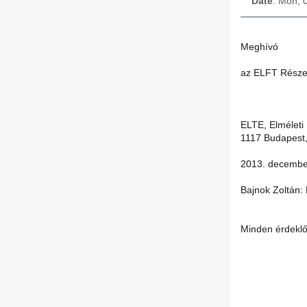
Date
: Mon, 
Meghívó
az ELFT Részec
ELTE, Elméleti 
1117 Budapest,
2013. decembe
Bajnok Zoltán: 
Minden érdeklőd