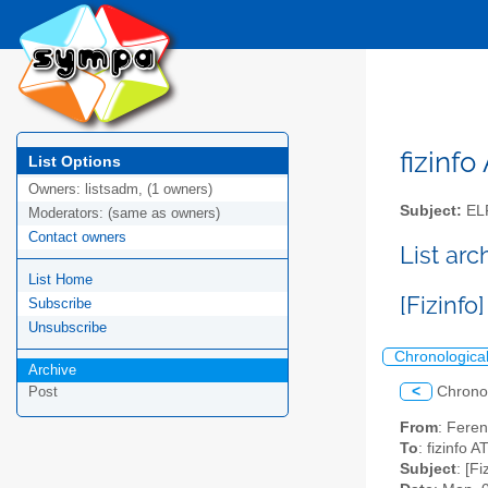
fizinfo
List Options
Owners:
listsadm, (1 owners)
Subject:
EL
Moderators:
(same as owners)
Contact owners
List arc
List Home
[Fizinf
Subscribe
Unsubscribe
Chronologica
Archive
<
Chrono
Post
From
: Feren
To
: fizinfo AT
Subject
: [F