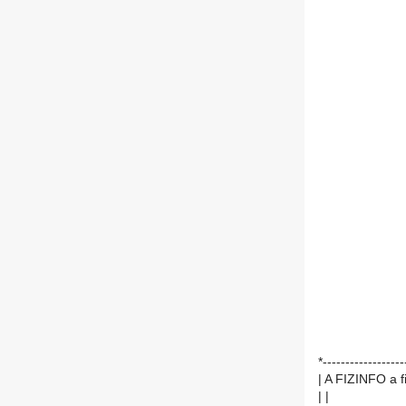
*------------------
| A FIZINFO a f
| |