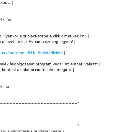
olas a |
kfki.hu
. Ilyenkor a subject-sorba a cikk cimet kell irni. |
e a level torzse. Ez sima szoveg legyen! |
tps://mailman.kfki.hu/listinfo/fizinfo
|
velek feldolgozasat program vegzi. Az emberi valaszt |
, kerdest az alabbi cimre lehet megirni: |
fki.hu
-----------------------------------------------------*
-----------------------------------------------------*
izikus informacios rendszer resze |