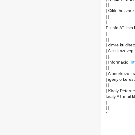
| |
| Cikk, hozzasz
| |
|
Fizinfo AT lists.
|
| |
| cimre kuldheto
| A cikk szoveg
| |
| Informacio:
ht
| |
| A beerkezo le
| igenylo kerest
| |
| Kiraly Peterne
kiraly AT mail.k
|
| |
*------------------