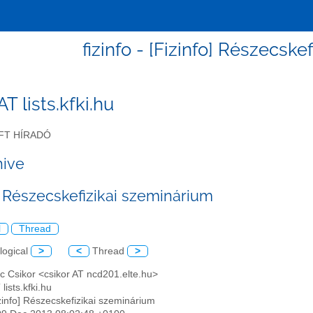
fizinfo - [Fizinfo] Részecsk
 AT lists.kfki.hu
FT HÍRADÓ
hive
o] Részecskefizikai szeminárium
l
Thread
logical
>
<
Thread
>
c Csikor <csikor AT ncd201.elte.hu>
 lists.kfki.hu
izinfo] Részecskefizikai szeminárium