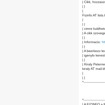
| Cikk, hozzasz
| |
|
Fizinfo AT lists.
|
| |
| cimre kuldheto
| A cikk szoveg
| |
| Informacio:
ht
| |
| A beerkezo le
| igenylo kerest
| |
| Kiraly Peterne
kiraly AT mail.k
|
| |
*------------------
*------------------
| A FIZINFO a f