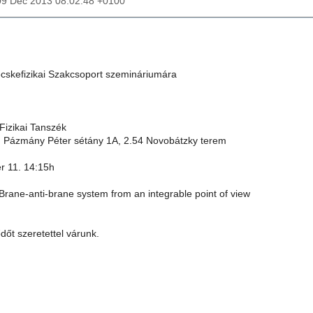
09 Dec 2013 08:02:48 +0100
skefizikai Szakcsoport szemináriumára
Fizikai Tanszék
 Pázmány Péter sétány 1A, 2.54 Novobátzky terem
r 11. 14:15h
Brane-anti-brane system from an integrable point of view
őt szeretettel várunk.