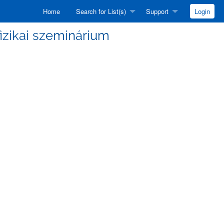
Home
Search for List(s)
Support
Login
efizikai szeminárium