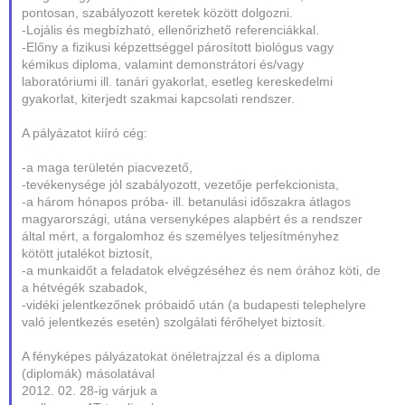
pontosan, szabályozott keretek között dolgozni.
-Lojális és megbízható, ellenőrizhető referenciákkal.
-Előny a fizikusi képzettséggel párosított biológus vagy
kémikus diploma, valamint demonstrátori és/vagy
laboratóriumi ill. tanári gyakorlat, esetleg kereskedelmi
gyakorlat, kiterjedt szakmai kapcsolati rendszer.
A pályázatot kiíró cég:
-a maga területén piacvezető,
-tevékenysége jól szabályozott, vezetője perfekcionista,
-a három hónapos próba- ill. betanulási időszakra átlagos
magyarországi, utána versenyképes alapbért és a rendszer
által mért, a forgalomhoz és személyes teljesítményhez
kötött jutalékot biztosít,
-a munkaidőt a feladatok elvégzéséhez és nem órához köti, de
a hétvégék szabadok,
-vidéki jelentkezőnek próbaidő után (a budapesti telephelyre
való jelentkezés esetén) szolgálati férőhelyet biztosít.
A fényképes pályázatokat önéletrajzzal és a diploma
(diplomák) másolatával
2012. 02. 28-ig várjuk a