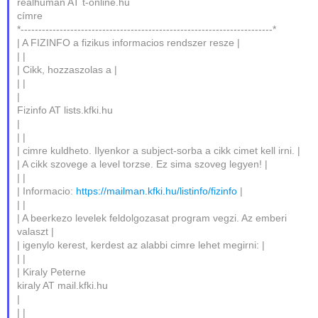
realhuman AT t-online.hu
címre
*-----------------------------------------------------------------------*
| A FIZINFO a fizikus informacios rendszer resze |
| |
| Cikk, hozzaszolas a |
| |
|
Fizinfo AT lists.kfki.hu
|
| |
| cimre kuldheto. Ilyenkor a subject-sorba a cikk cimet kell irni. |
| A cikk szovege a level torzse. Ez sima szoveg legyen! |
| |
| Informacio:
https://mailman.kfki.hu/listinfo/fizinfo
|
| |
| A beerkezo levelek feldolgozasat program vegzi. Az emberi
valaszt |
| igenylo kerest, kerdest az alabbi cimre lehet megirni: |
| |
| Kiraly Peterne
kiraly AT mail.kfki.hu
|
| |