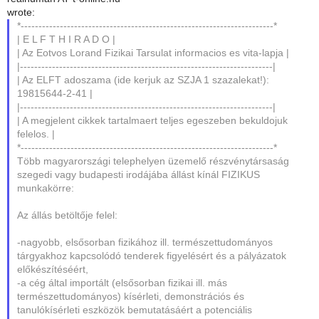
wrote:
*-----------------------------------------------------------------------*
| E L F T H I R A D O |
| Az Eotvos Lorand Fizikai Tarsulat informacios es vita-lapja |
|-----------------------------------------------------------------------|
| Az ELFT adoszama (ide kerjuk az SZJA 1 szazalekat!):
19815644-2-41 |
|-----------------------------------------------------------------------|
| A megjelent cikkek tartalmaert teljes egeszeben bekuldojuk
felelos. |
*-----------------------------------------------------------------------*
Több magyarországi telephelyen üzemelő részvénytársaság
szegedi vagy budapesti irodájába állást kínál FIZIKUS
munkakörre:
Az állás betöltője felel:
-nagyobb, elsősorban fizikához ill. természettudományos
tárgyakhoz kapcsolódó tenderek figyelésért és a pályázatok
előkészítéséért,
-a cég által importált (elsősorban fizikai ill. más
természettudományos) kísérleti, demonstrációs és
tanulókísérleti eszközök bemutatásáért a potenciális