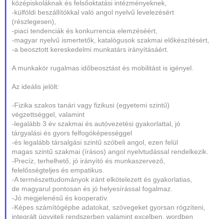
középiskoláknak és felsőoktatási intézményeknek,
-külföldi beszállítókkal való angol nyelvű levelezésért
(részlegesen),
-piaci tendenciák és konkurrencia elemzéséért,
-magyar nyelvű ismertetők, katalógusok szakmai előkészítésért,
-a beosztott kereskedelmi munkatárs irányításáért.
A munkakör rugalmas időbeosztást és mobilitást is igényel.
Az ideális jelölt:
-Fizika szakos tanári vagy fizikusi (egyetemi szintű)
végzettséggel, valamint
-legalább 3 év szakmai és autóvezetési gyakorlattal, jó
tárgyalási és gyors felfogóképességgel
-és legalább társalgási szintű szóbeli angol, ezen felül
magas szintű szakmai (írásos) angol nyelvtudással rendelkezik.
-Precíz, terhelhető, jó irányító és munkaszervező,
felelősségteljes és empatikus.
-A természettudományok iránt elkötelezett és gyakorlatias,
de magyarul pontosan és jó helyesírással fogalmaz.
-Jó megjelenésű és kooperatív.
-Képes számítógépbe adatokat, szövegeket gyorsan rögzíteni,
integrált ügyviteli rendszerben valamint excelben, wordben