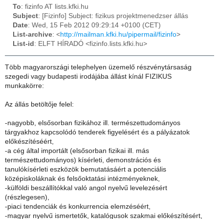
To
: fizinfo AT lists.kfki.hu
Subject
: [Fizinfo] Subject: fizikus projektmenedzser állás
Date
: Wed, 15 Feb 2012 09:29:14 +0100 (CET)
List-archive
: <
http://mailman.kfki.hu/pipermail/fizinfo
>
List-id
: ELFT HÍRADÓ <fizinfo.lists.kfki.hu>
Több magyarországi telephelyen üzemelő részvénytársaság
szegedi vagy budapesti irodájába állást kínál FIZIKUS
munkakörre:
Az állás betöltője felel:
-nagyobb, elsősorban fizikához ill. természettudományos
tárgyakhoz kapcsolódó tenderek figyelésért és a pályázatok
előkészítéséért,
-a cég által importált (elsősorban fizikai ill. más
természettudományos) kísérleti, demonstrációs és
tanulókísérleti eszközök bemutatásáért a potenciális
középiskoláknak és felsőoktatási intézményeknek,
-külföldi beszállítókkal való angol nyelvű levelezésért
(részlegesen),
-piaci tendenciák és konkurrencia elemzéséért,
-magyar nyelvű ismertetők, katalógusok szakmai előkészítésért,