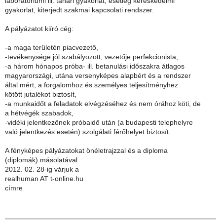
laboratóriumi ill. tanári gyakorlat, esetleg kereskedelmi
gyakorlat, kiterjedt szakmai kapcsolati rendszer.
A pályázatot kiíró cég:
-a maga területén piacvezető,
-tevékenysége jól szabályozott, vezetője perfekcionista,
-a három hónapos próba- ill. betanulási időszakra átlagos
magyarországi, utána versenyképes alapbért és a rendszer
által mért, a forgalomhoz és személyes teljesítményhez
kötött jutalékot biztosít,
-a munkaidőt a feladatok elvégzéséhez és nem órához köti, de
a hétvégék szabadok,
-vidéki jelentkezőnek próbaidő után (a budapesti telephelyre
való jelentkezés esetén) szolgálati férőhelyet biztosít.
A fényképes pályázatokat önéletrajzzal és a diploma
(diplomák) másolatával
2012. 02. 28-ig várjuk a
realhuman AT t-online.hu
címre