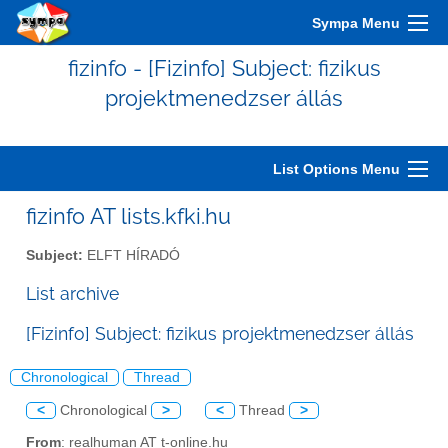
Sympa Menu
fizinfo - [Fizinfo] Subject: fizikus
projektmenedzser állás
List Options Menu
fizinfo AT lists.kfki.hu
Subject:
ELFT HÍRADÓ
List archive
[Fizinfo] Subject: fizikus projektmenedzser állás
Chronological
Thread
<
Chronological
>
<
Thread
>
From
: realhuman AT t-online.hu