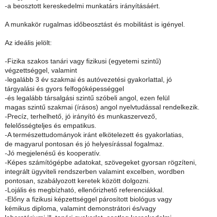
-a beosztott kereskedelmi munkatárs irányításáért.
A munkakör rugalmas időbeosztást és mobilitást is igényel.
Az ideális jelölt:
-Fizika szakos tanári vagy fizikusi (egyetemi szintű)
végzettséggel, valamint
-legalább 3 év szakmai és autóvezetési gyakorlattal, jó
tárgyalási és gyors felfogóképességgel
-és legalább társalgási szintű szóbeli angol, ezen felül
magas szintű szakmai (írásos) angol nyelvtudással rendelkezik.
-Precíz, terhelhető, jó irányító és munkaszervező,
felelősségteljes és empatikus.
-A természettudományok iránt elkötelezett és gyakorlatias,
de magyarul pontosan és jó helyesírással fogalmaz.
-Jó megjelenésű és kooperatív.
-Képes számítógépbe adatokat, szövegeket gyorsan rögzíteni,
integrált ügyviteli rendszerben valamint excelben, wordben
pontosan, szabályozott keretek között dolgozni.
-Lojális és megbízható, ellenőrizhető referenciákkal.
-Előny a fizikusi képzettséggel párosított biológus vagy
kémikus diploma, valamint demonstrátori és/vagy