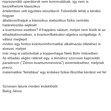
reprezentáló operátorok nem kommutálnak, így nem is
beszélhetünk klasszikus
értelemben vett együttes eloszlásról. Felvetődik tehát a kérdés:
hogyan
általánosíthatjuk a klasszikus statisztikus fizika centrális
határeloszlás-sejtését
a kvantumos esetben? A frappáns választ, melyet nem lövök le az
előadáskivonatban, a kvantumfluktuátor-algebra szolgáltatja. A
válasz meglepő
módon egy fontos kvantuminformatikai alkalmazás ötletéhez is
elvezet, melyet
már meg is valósítottak a koppenhágai Niels Bohr Intézetben.
Az előadás végén rátérek egy, a témához szorosan kapcsoldó
paradoxon ("Zénon-kvantummemória") ismertetéséhez, melynek
precíz,
matematikai "feloldása" egy érdekes fizikai-filozófiai kérdést vet fel.
Szívesen látunk minden érdeklődőt.
Balog János