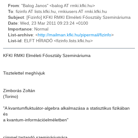
From
: "Balog Janos" <balog AT rmki.kfki.hu>
To
: fizinfo AT lists.kfki.hu, rmkiusers AT rmki.kfki.hu
Subject
: [Fizinfo] KFKI RMKI Elméleti Főosztály Szemináriuma
Date
: Wed, 23 Mar 2011 09:23:24 +0100
Importance
: Normal
List-archive
: <
http://mailman.kfki.hu/pipermail/fizinfo
>
List-id
: ELFT HÍRADÓ <fizinfo.lists.kfki.hu>
KFKI RMKI Elméleti Főosztály Szemináriuma
Tisztelettel meghívjuk
Zimborás Zoltán
(Torino)
"A kvantumfluktuátor-algebra alkalmazása a statisztikus fizikában
és
a kvantum-információelméletben"
címmel tartandó szemináriumára.