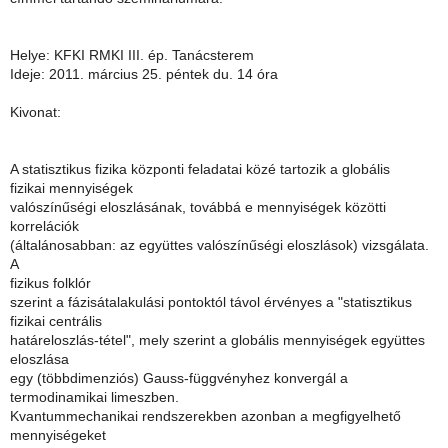
Helye: KFKI RMKI III. ép. Tanácsterem
Ideje: 2011. március 25. péntek du. 14 óra
Kivonat:
A statisztikus fizika központi feladatai közé tartozik a globális
fizikai mennyiségek
valószínűségi eloszlásának, továbbá e mennyiségek közötti
korrelációk
(általánosabban: az együttes valószínűségi eloszlások) vizsgálata.
A
fizikus folklór
szerint a fázisátalakulási pontoktól távol érvényes a "statisztikus
fizikai centrális
határeloszlás-tétel", mely szerint a globális mennyiségek együttes
eloszlása
egy (többdimenziós) Gauss-függvényhez konvergál a
termodinamikai limeszben.
Kvantummechanikai rendszerekben azonban a megfigyelhető
mennyiségeket