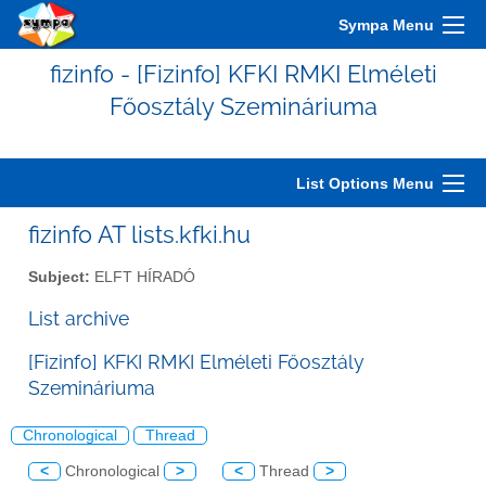
Sympa Menu
fizinfo - [Fizinfo] KFKI RMKI Elméleti
Főosztály Szemináriuma
List Options Menu
fizinfo AT lists.kfki.hu
Subject:
ELFT HÍRADÓ
List archive
[Fizinfo] KFKI RMKI Elméleti Főosztály
Szemináriuma
Chronological
Thread
<
Chronological
>
<
Thread
>