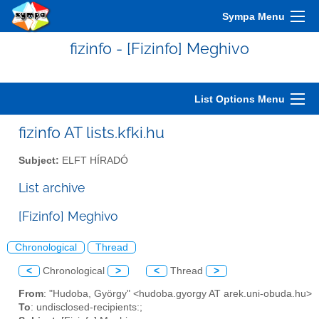
Sympa Menu
fizinfo - [Fizinfo] Meghivo
List Options Menu
fizinfo AT lists.kfki.hu
Subject:
ELFT HÍRADÓ
List archive
[Fizinfo] Meghivo
Chronological
Thread
<
Chronological
>
<
Thread
>
From
: "Hudoba, György" <hudoba.gyorgy AT arek.uni-obuda.hu>
To
: undisclosed-recipients:;