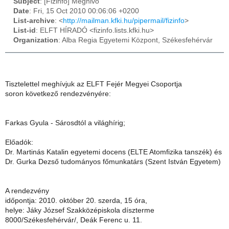
Subject
: [Fizinfo] Meghivo
Date
: Fri, 15 Oct 2010 00:06:06 +0200
List-archive
: <
http://mailman.kfki.hu/pipermail/fizinfo
>
List-id
: ELFT HÍRADÓ <fizinfo.lists.kfki.hu>
Organization
: Alba Regia Egyetemi Központ, Székesfehérvár
Tisztelettel meghívjuk az ELFT Fejér Megyei Csoportja
soron következő rendezvényére:
Farkas Gyula - Sárosdtól a világhírig;
Előadók:
Dr. Martinás Katalin egyetemi docens (ELTE Atomfizika tanszék) és
Dr. Gurka Dezső tudományos főmunkatárs (Szent István Egyetem)
A rendezvény
időpontja: 2010. október 20. szerda, 15 óra,
helye: Jáky József Szakközépiskola díszterme
8000/Székesfehérvár/, Deák Ferenc u. 11.