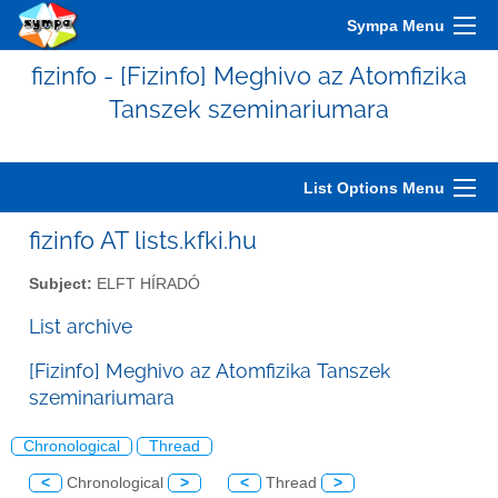
Sympa Menu
fizinfo - [Fizinfo] Meghivo az Atomfizika
Tanszek szeminariumara
List Options Menu
fizinfo AT lists.kfki.hu
Subject:
ELFT HÍRADÓ
List archive
[Fizinfo] Meghivo az Atomfizika Tanszek
szeminariumara
Chronological
Thread
<
Chronological
>
<
Thread
>