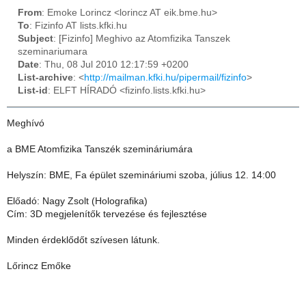
From
: Emoke Lorincz <lorincz AT eik.bme.hu>
To
: Fizinfo AT lists.kfki.hu
Subject
: [Fizinfo] Meghivo az Atomfizika Tanszek
szeminariumara
Date
: Thu, 08 Jul 2010 12:17:59 +0200
List-archive
: <
http://mailman.kfki.hu/pipermail/fizinfo
>
List-id
: ELFT HÍRADÓ <fizinfo.lists.kfki.hu>
Meghívó
a BME Atomfizika Tanszék szemináriumára
Helyszín: BME, Fa épület szemináriumi szoba, július 12. 14:00
Előadó: Nagy Zsolt (Holografika)
Cím: 3D megjelenítők tervezése és fejlesztése
Minden érdeklődőt szívesen látunk.
Lőrincz Emőke