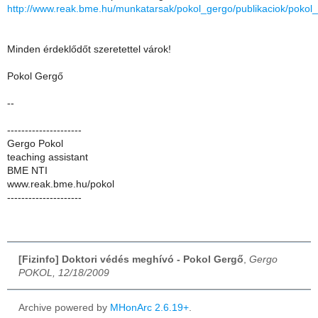
http://www.reak.bme.hu/munkatarsak/pokol_gergo/publikaciok/pokol
Minden érdeklődőt szeretettel várok!
Pokol Gergő
--
---------------------
Gergo Pokol
teaching assistant
BME NTI
www.reak.bme.hu/pokol
---------------------
[Fizinfo] Doktori védés meghívó - Pokol Gergő
,
Gergo
POKOL, 12/18/2009
Archive powered by
MHonArc 2.6.19+
.