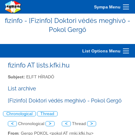
Sympa Menu
fizinfo - [Fizinfo] Doktori védés meghívó -
Pokol Gergő
List Options Menu
fizinfo AT lists.kfki.hu
Subject:
ELFT HÍRADÓ
List archive
[Fizinfo] Doktori védés meghívó - Pokol Gergő
Chronological
Thread
<
Chronological
>
<
Thread
>
From
: Gergo POKOL <pokol AT rmki.kfki.hu>