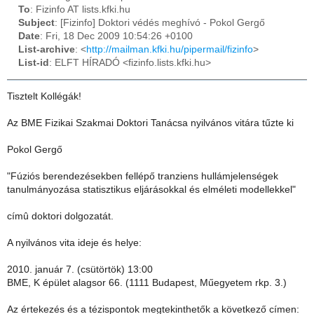
To
: Fizinfo AT lists.kfki.hu
Subject
: [Fizinfo] Doktori védés meghívó - Pokol Gergő
Date
: Fri, 18 Dec 2009 10:54:26 +0100
List-archive
: <
http://mailman.kfki.hu/pipermail/fizinfo
>
List-id
: ELFT HÍRADÓ <fizinfo.lists.kfki.hu>
Tisztelt Kollégák!
Az BME Fizikai Szakmai Doktori Tanácsa nyilvános vitára tűzte ki
Pokol Gergő
"Fúziós berendezésekben fellépő tranziens hullámjelenségek
tanulmányozása statisztikus eljárásokkal és elméleti modellekkel"
címû doktori dolgozatát.
A nyilvános vita ideje és helye:
2010. január 7. (csütörtök) 13:00
BME, K épület alagsor 66. (1111 Budapest, Műegyetem rkp. 3.)
Az értekezés és a tézispontok megtekinthetők a következő címen: