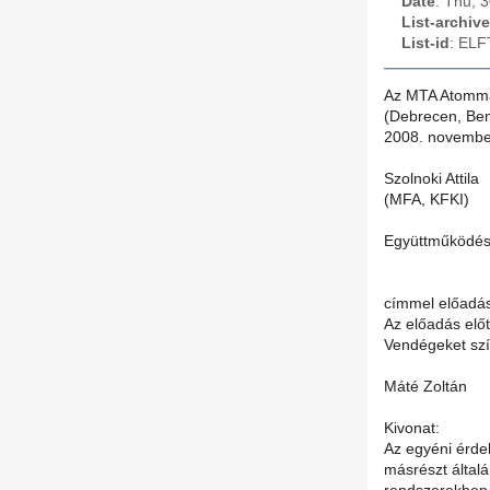
Date
: Thu, 
List-archive
List-id
: ELF
Az MTA Atomma
(Debrecen, Bem 
2008. november
Szolnoki Attila
(MFA, KFKI)
Együttműködés
címmel előadást
Az előadás előt
Vendégeket szí
Máté Zoltán
Kivonat:
Az egyéni érde
másrészt által