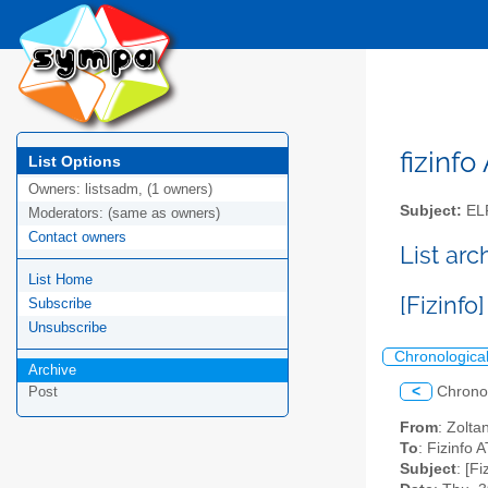
fizinfo
List Options
Owners:
listsadm, (1 owners)
Subject:
EL
Moderators:
(same as owners)
Contact owners
List arc
List Home
[Fizinf
Subscribe
Unsubscribe
Chronologica
Archive
<
Chrono
Post
From
: Zolt
To
: Fizinfo A
Subject
: [F