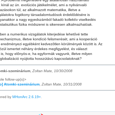
 A probléma megértésére egy általánosan használható
kínál az ún. evolúciós játékelmélet, ami a nyilvánvaló
mazásokon túl, az alkalmazott matematika, illetve a
zsgálatokra fogékony társadalomtudósok érdeklődésére is
gyanakkor a nagy egyedszámból fakadó kollektív viselkedés
tatisztikus fizika módszerei is sikeresen alkalmazhatóak.
ben a numerikus vizsgálatok kiterjedése lehetővé tette
echanizmus, illetve kondíció felismerését, ami a kooperáció
 eredményezi egyébként kedvezőtlen körülmények között is. Az
özül ismertet néhány érdekes megfigyelést, és választ
is, hogy előnyös-e, ha egyformák vagyunk, illetve milyen
 globalizáció nyújtotta hosszútávú kapcsolatoknak?
tomki-szeminárium
,
Zoltan Mate, 10/30/2008
le follow-up(s)>
fo] Atomki-szeminárium
,
Zoltan Mate, 10/31/2008
ered by
MHonArc 2.6.19+
.