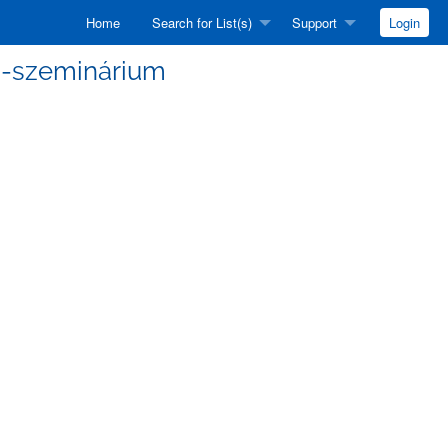
Home
Search for List(s)
Support
Login
mki-szeminárium