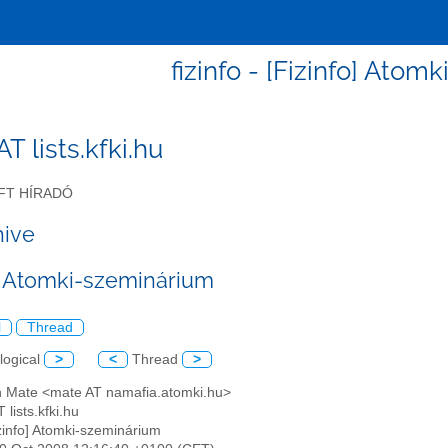
fizinfo - [Fizinfo] Ato
 AT lists.kfki.hu
FT HÍRADÓ
hive
o] Atomki-szeminárium
l
Thread
logical
>
<
Thread
>
an Mate <mate AT namafia.atomki.hu>
T lists.kfki.hu
izinfo] Atomki-szeminárium