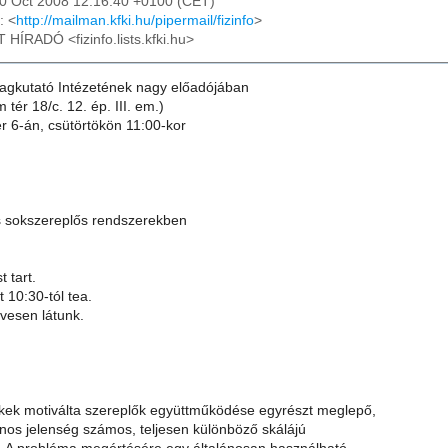
30 Oct 2008 12:16:40 +0100 (CET)
: <
http://mailman.kfki.hu/pipermail/fizinfo
>
T HÍRADÓ <fizinfo.lists.kfki.hu>
gkutató Intézetének nagy előadójában
tér 18/c. 12. ép. III. em.)
 6-án, csütörtökön 11:00-kor
 sokszereplős rendszerekben
 tart.
t 10:30-tól tea.
vesen látunk.
kek motiválta szereplők együttműködése egyrészt meglepő,
ános jelenség számos, teljesen különböző skálájú