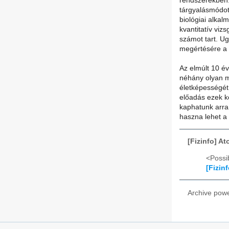
rendszerekben.
tárgyalásmódot 
biológiai alkal
kvantitatív vi
számot tart. U
megértésére a s
Az elmúlt 10 év
néhány olyan m
életképességét
előadás ezek k
kaphatunk arra 
haszna lehet a
[Fizinfo] A
<Possib
[Fizin
Archive pow