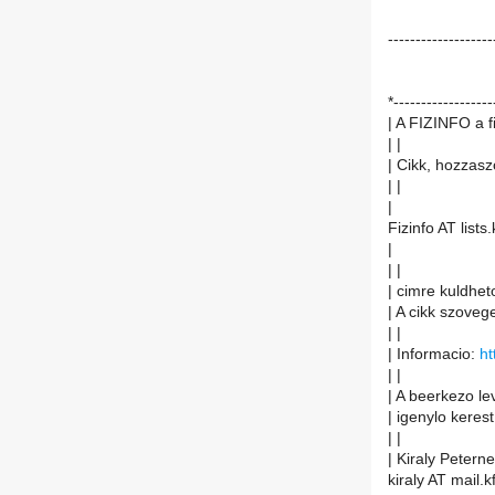
-------------------
*------------------
| A FIZINFO a f
| |
| Cikk, hozzasz
| |
|
Fizinfo AT lists.
|
| |
| cimre kuldheto
| A cikk szoveg
| |
| Informacio:
ht
| |
| A beerkezo le
| igenylo kerest
| |
| Kiraly Peterne
kiraly AT mail.k