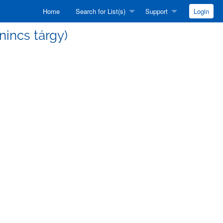
Home
Search for List(s)
Support
Login
 (nincs tárgy)