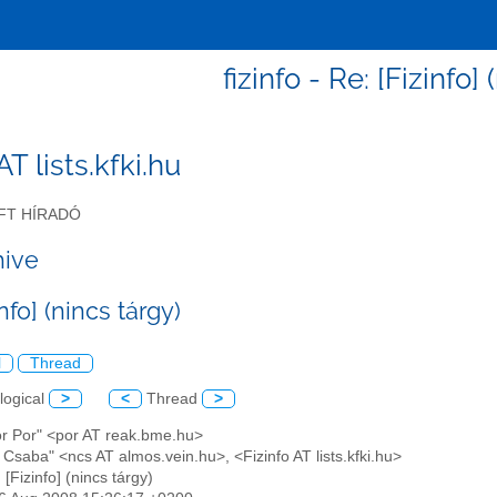
fizinfo - Re: [Fizinfo]
 AT lists.kfki.hu
FT HÍRADÓ
hive
info] (nincs tárgy)
l
Thread
logical
>
<
Thread
>
or Por" <por AT reak.bme.hu>
Csaba" <ncs AT almos.vein.hu>, <Fizinfo AT lists.kfki.hu>
 [Fizinfo] (nincs tárgy)