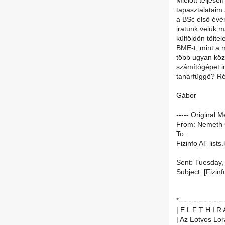
Mielőtt teljese
tapasztalataim 
a BSc első évé
iratunk velük m
külföldön tölte
BME-t, mint a m
több ugyan köz
számítógépet i
tanárfüggő? Rég
Gábor
----- Original M
From: Nemeth
To:
Fizinfo AT lists.
Sent: Tuesday,
Subject: [Fizinf
*------------------
| E L F T H I R 
| Az Eotvos Lor