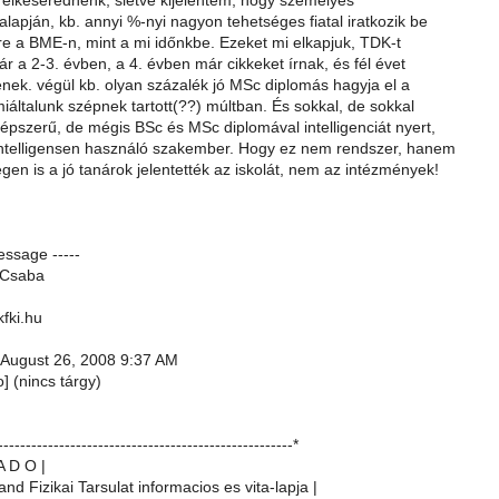
n elkeserednénk, sietve kijelentem, hogy személyes
alapján, kb. annyi %-nyi nagyon tehetséges fiatal iratkozik be
re a BME-n, mint a mi időnkbe. Ezeket mi elkapjuk, TDK-t
ár a 2-3. évben, a 4. évben már cikkeket írnak, és fél évet
lenek. végül kb. olyan százalék jó MSc diplomás hagyja el a
iáltalunk szépnek tartott(??) múltban. És sokkal, de sokkal
épszerű, de mégis BSc és MSc diplomával intelligenciát nyert,
ntelligensen használó szakember. Hogy ez nem rendszer, hanem
en is a jó tanárok jelentették az iskolát, nem az intézmények!
essage -----
 Csaba
kfki.hu
 August 26, 2008 9:37 AM
o] (nincs tárgy)
-----------------------------------------------------*
A D O |
and Fizikai Tarsulat informacios es vita-lapja |