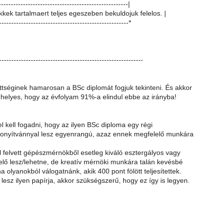
-----------------------------------------------------|
ikkek tartalmaert teljes egeszeben bekuldojuk felelos. |
-----------------------------------------------------*
-----------------------------------------------------------
ttséginek hamarosan a BSc diplomát fogjuk tekinteni. És akkor
helyes, hogy az évfolyam 91%-a elindul ebbe az irányba!
l kell fogadni, hogy az ilyen BSc diploma egy régi
onyítvánnyal lesz egyenrangú, azaz ennek megfelelő munkára
l felvett gépészmérnökből esetleg kiváló esztergályos vagy
elő lesz/lehetne, de kreatív mérnöki munkára talán kevésbé
a olyanokból válogatnánk, akik 400 pont fölött teljesítettek.
esz ilyen papírja, akkor szükségszerű, hogy ez így is legyen.