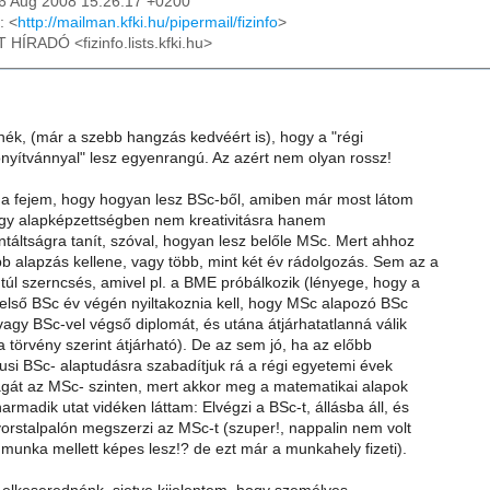
26 Aug 2008 15:26:17 +0200
: <
http://mailman.kfki.hu/pipermail/fizinfo
>
T HÍRADÓ <fizinfo.lists.kfki.hu>
nék, (már a szebb hangzás kedvéért is), hogy a "régi
onyítvánnyal" lesz egyenrangú. Az azért nem olyan rossz!
áj a fejem, hogy hogyan lesz BSc-ből, amiben már most látom
gy alapképzettségben nem kreativitásra hanem
táltságra tanít, szóval, hogyan lesz belőle MSc. Mert ahhoz
bb alapzás kellene, vagy több, mint két év rádolgozás. Sem az a
úl szerncsés, amivel pl. a BME próbálkozik (lényege, hogy a
 első BSc év végén nyiltakoznia kell, hogy MSc alapozó BSc
vagy BSc-vel végső diplomát, és utána átjárhatatlanná válik
 törvény szerint átjárható). De az sem jó, ha az előbb
kusi BSc- alaptudásra szabadítjuk rá a régi egyetemi évek
agát az MSc- szinten, mert akkor meg a matematikai alapok
armadik utat vidéken láttam: Elvégzi a BSc-t, állásba áll, és
yorstalpalón megszerzi az MSc-t (szuper!, nappalin nem volt
munka mellett képes lesz!? de ezt már a munkahely fizeti).