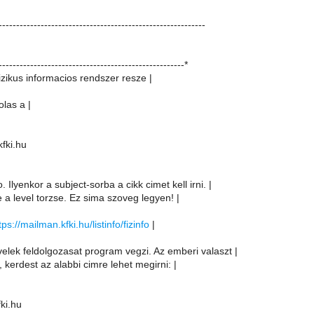
-----------------------------------------------------------
-----------------------------------------------------*
izikus informacios rendszer resze |
olas a |
kfki.hu
. Ilyenkor a subject-sorba a cikk cimet kell irni. |
e a level torzse. Ez sima szoveg legyen! |
tps://mailman.kfki.hu/listinfo/fizinfo
|
velek feldolgozasat program vegzi. Az emberi valaszt |
, kerdest az alabbi cimre lehet megirni: |
fki.hu