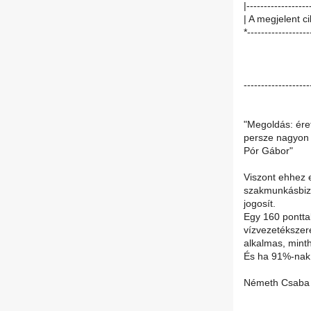
|------------------
| A megjelent c
*------------------
-------------------
"Megoldás: ére
persze nagyon 
Pór Gábor"
Viszont ehhez e
szakmunkásbiz
jogosít.
Egy 160 pontta
vízvezetékszer
alkalmas, minth
És ha 91%-nak l
Németh Csaba