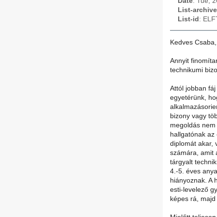
Date
: Tue, 
List-archive
List-id
: ELF
Kedves Csaba,
Annyit finomíta
technikumi biz
Attól jobban f
egyetérünk, ho
alkalmazásorien
bizony vagy tö
megoldás nem t
hallgatónak az
diplomát akar, 
számára, amit a
tárgyalt techni
4.-5. éves any
hiányoznak. A h
esti-levelező g
képes rá, majd 