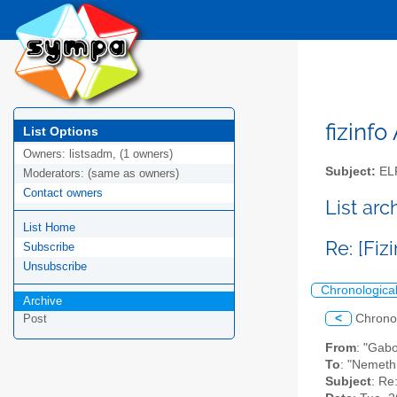
fizinfo
List Options
Owners:
listsadm, (1 owners)
Subject:
EL
Moderators:
(same as owners)
Contact owners
List arc
List Home
Re: [Fiz
Subscribe
Unsubscribe
Chronologica
Archive
<
Chrono
Post
From
: "Gab
To
: "Nemeth 
Subject
: Re: