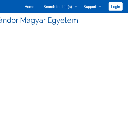
Home
Search for List(s)
Support
Login
a Sándor Magyar Egyetem