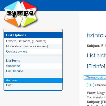
fizinfo
List Options
Owners:
listsadm, (1 owners)
Subject:
EL
Moderators:
(same as owners)
Contact owners
List arc
List Home
[Fizinf
Subscribe
Unsubscribe
Chronologica
Archive
<
Chrono
Post
From
: Nagy
To
: Fizinfo <
Subject
: [F