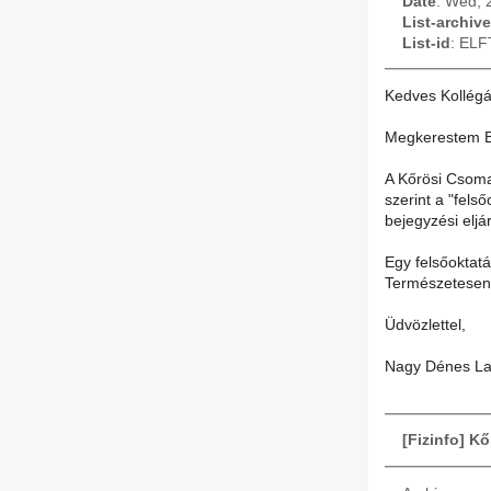
Date
: Wed, 
List-archive
List-id
: ELF
Kedves Kollégá
Megkerestem Ba
A Kőrösi Csoma
szerint a "fel
bejegyzési eljá
Egy felsőoktatá
Természetesen 
Üdvözlettel,
Nagy Dénes La
[Fizinfo] 