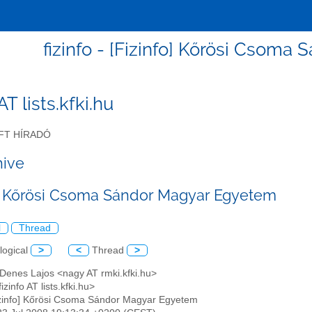
fizinfo - [Fizinfo] Kőrösi Csom
 AT lists.kfki.hu
FT HÍRADÓ
hive
o] Kőrösi Csoma Sándor Magyar Egyetem
l
Thread
logical
>
<
Thread
>
 Denes Lajos <nagy AT rmki.kfki.hu>
fizinfo AT lists.kfki.hu>
izinfo] Kőrösi Csoma Sándor Magyar Egyetem