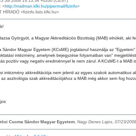
23 Jul 2008 19:13:34 +0200 (CEST)
: <
http://mailman.kfki.hu/pipermail/fizinfo
>
T HÍRADÓ <fizinfo.lists.kfki.hu>
k!
zsa Györgyöt, a Magyar Akkreditációs Bizottság (MAB) elnökét, aki fel
 Sándor Magyar Egyetem (KCsME) jogtalanul használja az "Egyetem" m
sőoktatási intézmény, amelynek bejegyzése folyamatban van" megjelölé
rás pozitív vagy negatív eredménnyel le nem zárul. A KCsME-t a MAB ism
si intézmény akkreditációja nem jelenti az egyes szakok automatikus akk
az asztrológia szak akkreditációjához a MAB még akkor sem fog hozzáj
jos
Kőrösi Csoma Sándor Magyar Egyetem
,
Nagy Denes Lajos, 07/23/200