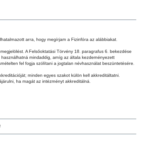
hatalmazott arra, hogy megírjam a Fizinfóra az alábbiakat.
egjelölést. A Felsőoktatási Törvény 18. paragrafus 6. bekezdése
st használhatná mindaddig, amíg az általa kezdeményezett
ételten fel fogja szólítani a jogtalan névhasználat beszüntetésére.
reditációját; minden egyes szakot külön kell akkreditáltatni.
árulni, ha magát az intézményt akkreditálná.
8