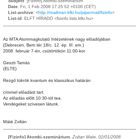
Subject
: [Fizinfo] Atomki-szeminárium
Date
: Fri, 1 Feb 2008 17:25:52 +0100 (CET)
List-archive
: <
http://mailman.kfki.hu/pipermail/fizinfo
>
List-id
: ELFT HÍRADÓ <fizinfo.lists.kfki.hu>
Az MTA Atommagkutató Intézetének nagy előadójában
(Debrecen, Bem tér 18/c. 12. ép. III. em.)
2008. február 7-én, csütörtökön 11:00-kor
Geszti Tamás
(ELTE)
Rezgő tükrök kvantum és klasszikus határán
címmel előadást tart.
Az előadás előtt 10:30-tól tea.
Vendégeket szívesen látunk.
Máté Zoltán
[Fizinfo] Atomki-szeminárium
,
Zoltan Mate, 02/01/2008