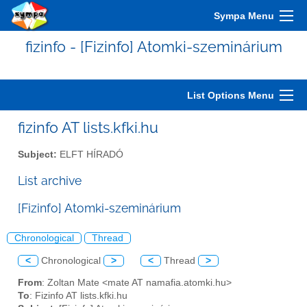
Sympa Menu
fizinfo - [Fizinfo] Atomki-szeminárium
List Options Menu
fizinfo AT lists.kfki.hu
Subject:
ELFT HÍRADÓ
List archive
[Fizinfo] Atomki-szeminárium
Chronological
Thread
<
Chronological
>
<
Thread
>
From
: Zoltan Mate <mate AT namafia.atomki.hu>
To
: Fizinfo AT lists.kfki.hu