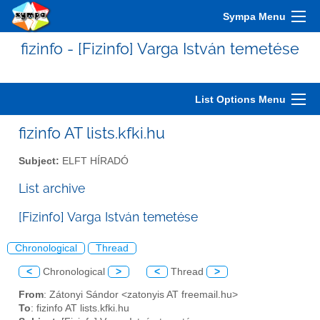
Sympa Menu
fizinfo - [Fizinfo] Varga István temetése
List Options Menu
fizinfo AT lists.kfki.hu
Subject:
ELFT HÍRADÓ
List archive
[Fizinfo] Varga István temetése
Chronological
Thread
<
Chronological
>
<
Thread
>
From
: Zátonyi Sándor <zatonyis AT freemail.hu>
To
: fizinfo AT lists.kfki.hu