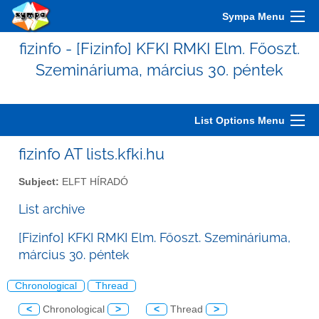
Sympa Menu
fizinfo - [Fizinfo] KFKI RMKI Elm. Főoszt.
Szemináriuma, március 30. péntek
List Options Menu
fizinfo AT lists.kfki.hu
Subject:
ELFT HÍRADÓ
List archive
[Fizinfo] KFKI RMKI Elm. Főoszt. Szemináriuma,
március 30. péntek
Chronological
Thread
<
Chronological
>
<
Thread
>