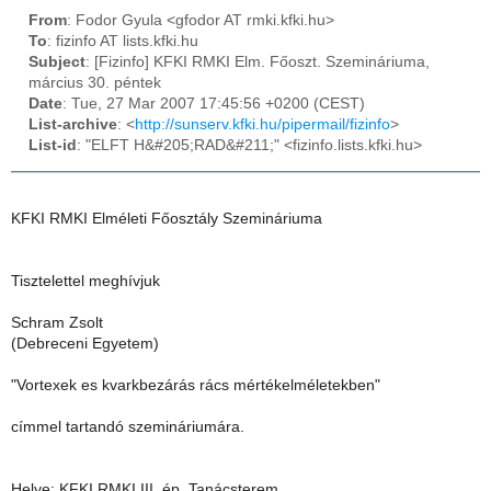
From
: Fodor Gyula <gfodor AT rmki.kfki.hu>
To
: fizinfo AT lists.kfki.hu
Subject
: [Fizinfo] KFKI RMKI Elm. Főoszt. Szemináriuma,
március 30. péntek
Date
: Tue, 27 Mar 2007 17:45:56 +0200 (CEST)
List-archive
: <
http://sunserv.kfki.hu/pipermail/fizinfo
>
List-id
: "ELFT H&#205;RAD&#211;" <fizinfo.lists.kfki.hu>
KFKI RMKI Elméleti Főosztály Szemináriuma
Tisztelettel meghívjuk
Schram Zsolt
(Debreceni Egyetem)
"Vortexek es kvarkbezárás rács mértékelméletekben"
címmel tartandó szemináriumára.
Helye: KFKI RMKI III. ép. Tanácsterem