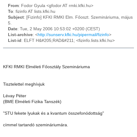
From
: Fodor Gyula <gfodor AT rmki.kfki.hu>
To
: fizinfo AT lists.kfki.hu
Subject
: [Fizinfo] KFKI RMKI Elm. Főoszt. Szemináriuma, május
5.
Date
: Tue, 2 May 2006 10:53:02 +0200 (CEST)
List-archive
: <
http://sunserv.kfki.hu/pipermail/fizinfo
>
List-id
: ELFT H&#205;RAD&#211; <fizinfo.lists.kfki.hu>
KFKI RMKI Elméleti Főosztály Szemináriuma
Tisztelettel meghívjuk
Lévay Péter
(BME Elméleti Fizika Tanszék)
"STU fekete lyukak és a kvantum összefonódottság"
címmel tartandó szemináriumára.