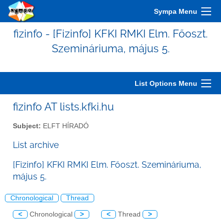
Sympa Menu
fizinfo - [Fizinfo] KFKI RMKI Elm. Főoszt.
Szemináriuma, május 5.
List Options Menu
fizinfo AT lists.kfki.hu
Subject:
ELFT HÍRADÓ
List archive
[Fizinfo] KFKI RMKI Elm. Főoszt. Szemináriuma,
május 5.
Chronological
Thread
<
Chronological
>
<
Thread
>