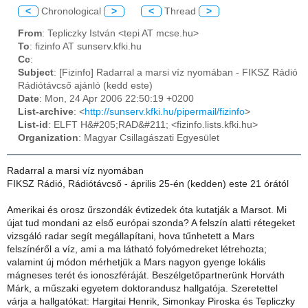
<
Chronological
>
<
Thread
>
From
: Tepliczky István <tepi AT mcse.hu>
To
: fizinfo AT sunserv.kfki.hu
Cc
:
Subject
: [Fizinfo] Radarral a marsi víz nyomában - FIKSZ Rádió
Rádiótávcső ajánló (kedd este)
Date
: Mon, 24 Apr 2006 22:50:19 +0200
List-archive
: <
http://sunserv.kfki.hu/pipermail/fizinfo
>
List-id
: ELFT H&#205;RAD&#211; <fizinfo.lists.kfki.hu>
Organization
: Magyar Csillagászati Egyesület
Radarral a marsi víz nyomában
FIKSZ Rádió, Rádiótávcső - április 25-én (kedden) este 21 órától
Amerikai és orosz űrszondák évtizedek óta kutatják a Marsot. Mi
újat tud mondani az első európai szonda? A felszín alatti rétegeket
vizsgáló radar segít megállapítani, hova tűnhetett a Mars
felszínéről a víz, ami a ma látható folyómedreket létrehozta;
valamint új módon mérhetjük a Mars nagyon gyenge lokális
mágneses terét és ionoszféráját. Beszélgetőpartnerünk Horváth
Márk, a műszaki egyetem doktorandusz hallgatója. Szeretettel
várja a hallgatókat: Hargitai Henrik, Simonkay Piroska és Tepliczky