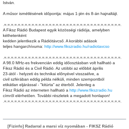
István.
A műsor ismétlésének időpontja: május 1-jén és 8-án hajnaltájt.
.=.=.=.=.=.=.=.=.=.=.=.=.=.=.=.=.=.=.=.=.=.=.=.=.=.=.=.=.=.=.=.=.=.=.
A Fiksz Rádió Budapest egyik közösségi rádiója, amelyben
kéthetenként
kedden jelentkezik a Rádiótávcső. A korábbi adások
teljes hangarchívuma:
http://www.fikszradio.hu/radiotavcso
.=.=.=.=.=.=.=.=.=.=.=.=.=.=.=.=.=.=.=.=.=.=.=.=.=.=.=.=.=.=.=.=.=.=.
A 98.0 MHz-es frekvencián eddig időosztásban volt hallható a
Fiksz Rádió és a Civil Rádió. Az utóbbi az előbbit április
23-ától - helyzeti és technikai előnyével visszaélve, a
civil szférában eddig példa nélküli, minden szempontból
etikátlan eljárással - "kitúrta" az éterből. Jelenleg a
Fiksz Rádió az interneten hallható a
http://www.fikszradio.hu
címről elérhetően. További részletek a megadott honlapon!
.=.=.=.=.=.=.=.=.=.=.=.=.=.=.=.=.=.=.=.=.=.=.=.=.=.=.=.=.=.=.=.=.=.=.
[Fizinfo] Radarral a marsi víz nyomában - FIKSZ Rádió