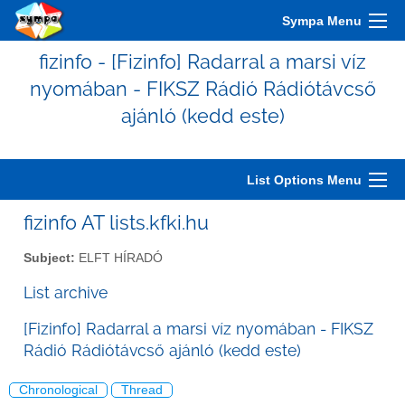
Sympa Menu
fizinfo - [Fizinfo] Radarral a marsi víz
nyomában - FIKSZ Rádió Rádiótávcső
ajánló (kedd este)
List Options Menu
fizinfo AT lists.kfki.hu
Subject:
ELFT HÍRADÓ
List archive
[Fizinfo] Radarral a marsi víz nyomában - FIKSZ
Rádió Rádiótávcső ajánló (kedd este)
Chronological
Thread