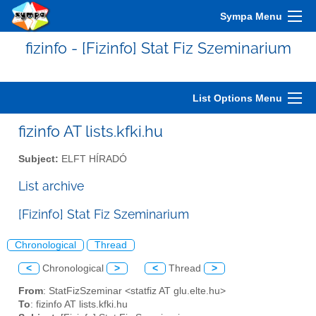
Sympa Menu
fizinfo - [Fizinfo] Stat Fiz Szeminarium
List Options Menu
fizinfo AT lists.kfki.hu
Subject:
ELFT HÍRADÓ
List archive
[Fizinfo] Stat Fiz Szeminarium
Chronological
Thread
<
Chronological
>
<
Thread
>
From
: StatFizSzeminar <statfiz AT glu.elte.hu>
To
: fizinfo AT lists.kfki.hu