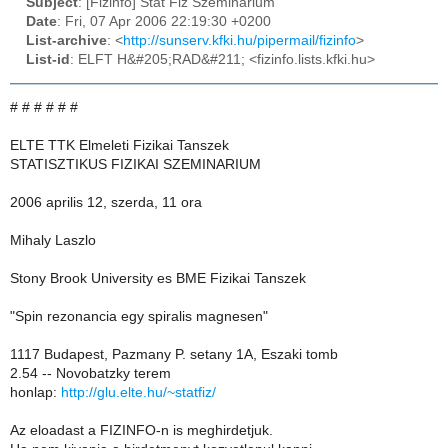
Subject
: [Fizinfo] Stat Fiz Szeminarium
Date
: Fri, 07 Apr 2006 22:19:30 +0200
List-archive
: <
http://sunserv.kfki.hu/pipermail/fizinfo
>
List-id
: ELFT H&#205;RAD&#211; <fizinfo.lists.kfki.hu>
# # # # # #
ELTE TTK Elmeleti Fizikai Tanszek
STATISZTIKUS FIZIKAI SZEMINARIUM
2006 aprilis 12, szerda, 11 ora
Mihaly Laszlo
Stony Brook University es BME Fizikai Tanszek
"Spin rezonancia egy spiralis magnesen"
1117 Budapest, Pazmany P. setany 1A, Eszaki tomb
2.54 -- Novobatzky terem
honlap:
http://glu.elte.hu/~statfiz/
Az eloadast a FIZINFO-n is meghirdetjuk.