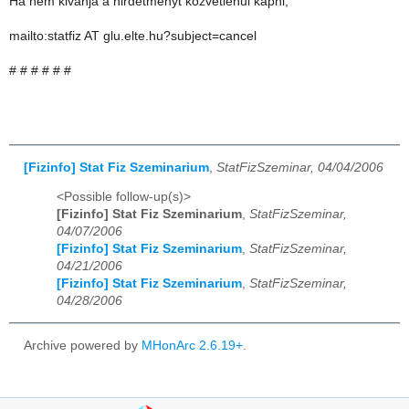
Ha nem kivanja a hirdetmenyt kozvetlenul kapni,
mailto:statfiz AT glu.elte.hu?subject=cancel
# # # # # #
[Fizinfo] Stat Fiz Szeminarium
,
StatFizSzeminar, 04/04/2006
<Possible follow-up(s)>
[Fizinfo] Stat Fiz Szeminarium
,
StatFizSzeminar,
04/07/2006
[Fizinfo] Stat Fiz Szeminarium
,
StatFizSzeminar,
04/21/2006
[Fizinfo] Stat Fiz Szeminarium
,
StatFizSzeminar,
04/28/2006
Archive powered by
MHonArc 2.6.19+
.