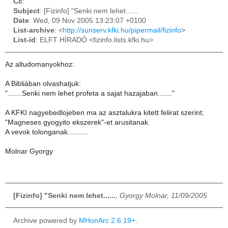
Cc
:
Subject
: [Fizinfo] "Senki nem lehet......
Date
: Wed, 09 Nov 2005 13:23:07 +0100
List-archive
: <
http://sunserv.kfki.hu/pipermail/fizinfo
>
List-id
: ELFT HÍRADÓ <fizinfo.lists.kfki.hu>
Az altudomanyokhoz:
A Bibliában olvashatjuk:
".......Senki nem lehet profeta a sajat hazajaban......."
A KFKI nagyebedlojeben ma az asztalukra kitett felirat szerint;
"Magneses gyogyito ekszerek"-et arusitanak.
A vevok tolonganak..........
Molnar Gyorgy
[Fizinfo] "Senki nem lehet......
,
Gyorgy Molnar, 11/09/2005
Archive powered by
MHonArc 2.6.19+
.