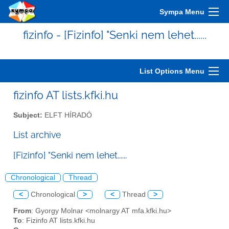
Sympa Menu
fizinfo - [Fizinfo] "Senki nem lehet......
List Options Menu
fizinfo AT lists.kfki.hu
Subject:
ELFT HÍRADÓ
List archive
[Fizinfo] "Senki nem lehet......
Chronological
Thread
<
Chronological
>
<
Thread
>
From
: Gyorgy Molnar <molnargy AT mfa.kfki.hu>
To
: Fizinfo AT lists.kfki.hu