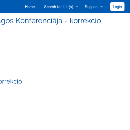
Home
Search for List(s)
Support
Login
zágos Konferenciája - korrekció
orrekció