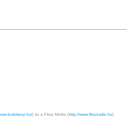
/www.kodolanyi.hu/
) és a Fiksz Média (
http://www.fikszradio.hu
)