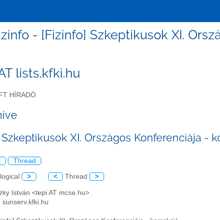
izinfo - [Fizinfo] Szkeptikusok XI. Ors
 AT lists.kfki.hu
FT HÍRADÓ
hive
] Szkeptikusok XI. Országos Konferenciája - k
l
Thread
logical
>
<
Thread
>
czky István <tepi AT mcse.hu>
AT sunserv.kfki.hu