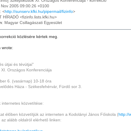
izinfo] Szkeptikusok XI. Országos Konferenciája - korrekció
04 Nov 2005 09:00:26 +0100
: <
http://sunserv.kfki.hu/pipermail/fizinfo
>
T HÍRADÓ <fizinfo.lists.kfki.hu>
n
: Magyar Csillagászati Egyesület
korrekció közlésére kértek meg.
n wrote:
 útjai és tévútjai"
 XI. Országos Konferenciája
er 6. (vasárnap) 10-18 óra
lődés Háza - Székesfehérvár, Fürdő sor 3.
 internetes közvetítése:
at élőben közvetítjük az interneten a Kodolányi János Főiskola (
http:/
 az alább oldalról elérhető linken: