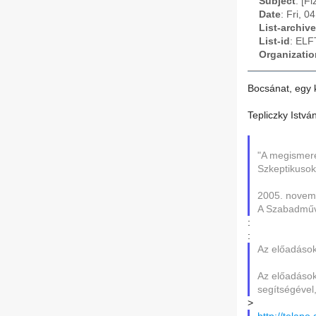
Subject
: [F
Date
: Fri, 
List-archive
List-id
: ELF
Organizatio
Bocsánat, egy 
Tepliczky Istvá
"A megismerés
Szkeptikusok
2005. novemb
A Szabadműve
:
:
Az előadások
Az előadások
segítségével,
>