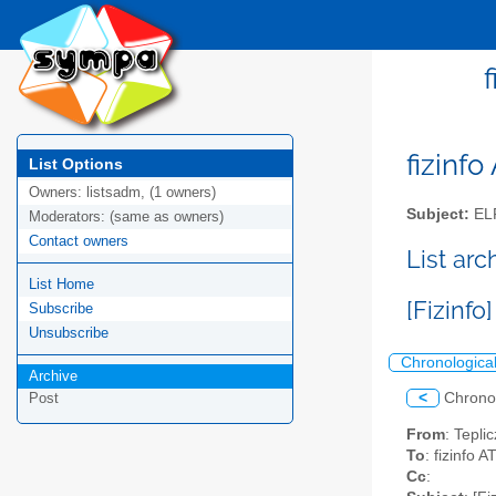
f
fizinfo
List Options
Owners:
listsadm, (1 owners)
Subject:
EL
Moderators:
(same as owners)
Contact owners
List arc
List Home
[Fizinfo
Subscribe
Unsubscribe
Chronologica
Archive
<
Chrono
Post
From
: Tepli
To
: fizinfo 
Cc
: