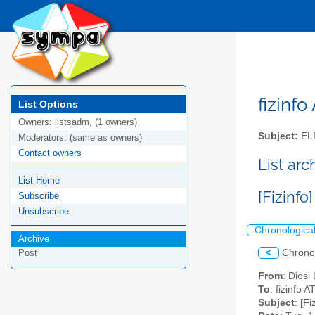
fizinfo
List Options
Owners:
listsadm, (1 owners)
Subject:
EL
Moderators:
(same as owners)
Contact owners
List arc
List Home
[Fizinf
Subscribe
Unsubscribe
Chronologica
Archive
<
Chrono
Post
From
: Diosi
To
: fizinfo AT
Subject
: [F