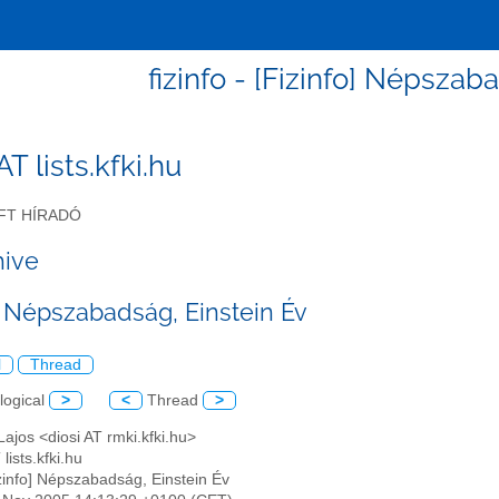
fizinfo - [Fizinfo] Népszab
 AT lists.kfki.hu
FT HÍRADÓ
hive
o] Népszabadság, Einstein Év
l
Thread
logical
>
<
Thread
>
 Lajos <diosi AT rmki.kfki.hu>
 lists.kfki.hu
izinfo] Népszabadság, Einstein Év