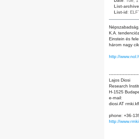
Date
: Tue, 
List-archive
List-id
: ELF
Népszabadság,
K.A. tendencióz
Einstein és fe
három nagy cikke
http://www.nol.
-------------------
Lajos Diosi
Research Instit
H-1525 Budape
e-mail:
diosi AT rmki.kf
phone: +36-13
http://www.rmki