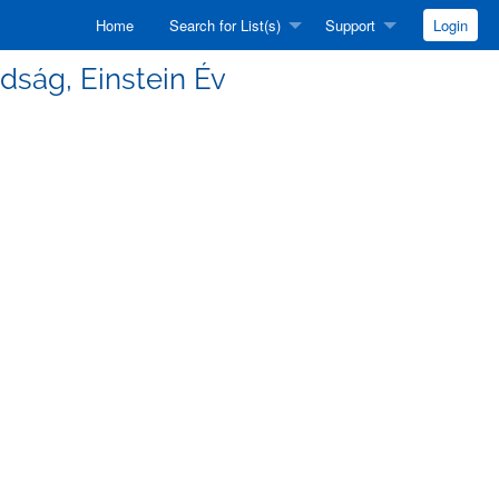
Home
Search for List(s)
Support
Login
adság, Einstein Év