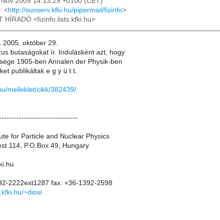
1 Nov 2005 14:13:29 +0100 (CET)
: <
http://sunserv.kfki.hu/pipermail/fizinfo
>
T HÍRADÓ <fizinfo.lists.kfki.hu>
 2005. október 29.
us butaságokat ír. Indulásként azt, hogy
lesége 1905-ben Annalen der Physik-ben
t publikáltak e g y ü t t.
hu/melleklet/cikk/382439/
--------------------------------
ute for Particle and Nuclear Physics
st 114, P.O.Box 49, Hungary
ki.hu
92-2222ext1287 fax: +36-1392-2598
.kfki.hu/~diosi